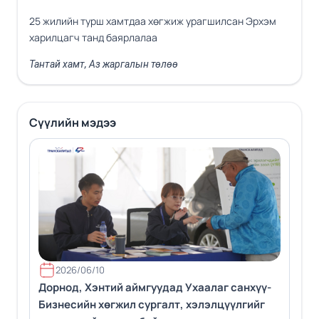
25 жилийн турш хамтдаа хөгжиж урагшилсан Эрхэм
харилцагч танд баярлалаа
Тантай хамт, Аз жаргалын төлөө
Сүүлийн мэдээ
2026/06/10
Дорнод, Хэнтий аймгуудад Ухаалаг санхүү-
Бизнесийн хөгжил сургалт, хэлэлцүүлгийг