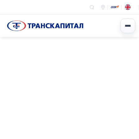
Эхлэл
Мэдээ мэдээлэл
Арга хэмжээ