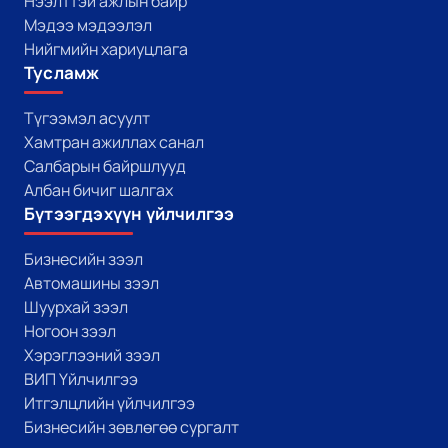
Нээлттэй ажлын байр
Мэдээ мэдээлэл
Нийгмийн хариуцлага
Тусламж
Түгээмэл асуулт
Хамтран ажиллах санал
Салбарын байршлууд
Албан бичиг шалгах
Бүтээгдэхүүн үйлчилгээ
Бизнесийн зээл
Автомашины зээл
Шуурхай зээл
Ногоон зээл
Хэрэглээний зээл
ВИП Үйлчилгээ
Итгэлцлийн үйлчилгээ
Бизнесийн зөвлөгөө сургалт