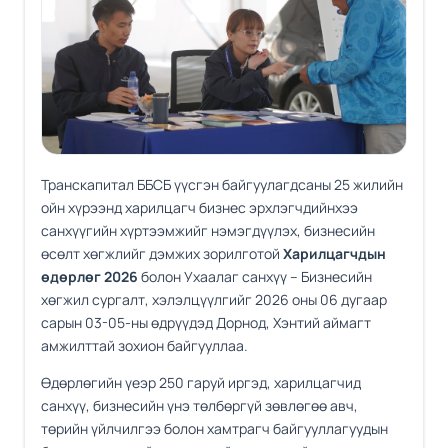
Транскапитал ББСБ үүсгэн байгуулагдсаны 25 жилийн
ойн хүрээнд харилцагч бизнес эрхлэгчдийнхээ
санхүүгийн хүртээмжийг нэмэгдүүлэх, бизнесийн
өсөлт хөгжлийг дэмжих зорилготой
Харилцагчдын
өдөрлөг 2026
болон Ухаалаг санхүү – Бизнесийн
хөгжил сургалт, хэлэлцүүлгийг 2026 оны 06 дугаар
сарын 03-05-ны өдрүүдэд Дорнод, Хэнтий аймагт
амжилттай зохион байгууллаа.
Өдөрлөгийн үеэр 250 гаруй иргэд, харилцагчид
санхүү, бизнесийн үнэ төлбөргүй зөвлөгөө авч,
төрийн үйлчилгээ болон хамтрагч байгууллагуудын