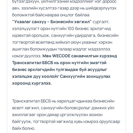
бүтээгдэхүүн, үйлчилгээний мэдээллийг нэг дороос
авч, зээлийн хүсэлтээ газар дээр нь шийдвэрлүүлэх
боломжтой байснаараа онцлог байлаа.
"Ухаалаг санхүү – Бизнесийн хөгжил"
сургалт,
хэлэлцүүлэгт орон нутгийн 100 бизнес эрхлэгчид
идэвхтэй оролцож, санхүүгийн удирдлага, бизнесийн
тогтвортой өсөлтөнд хиймэл оюун ухааныг хэрхэн
ашиглах боломжуудын талаар мэдлэг мэдээллээ
нэмэгдүүллээ.
Мөн WECODE санаачилгын хүрээнд
Транскапитал ББСБ нь орон нутгийн эмэгтэй
бизнес эрхлэгчдийн тулгамдаж буй асуудлыг
хэлэлцэж дуу хоолойг Санхүүгийн зохицуулах
хороонд хүргэлээ.
Транскапитал ББСБ нь харилцагчдынхаа бизнесийн
өсөлт хөгжил, санхүүгийн боловсролыг дэмжих үйл
ажиллагааг орон даяар үргэлжлүүлэн зохион
байгуулж, тогтвортой хөгжилд хувь нэмрээ оруулсаар
байх болно.