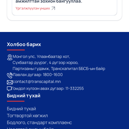
амжилттай зохион байгууллаа.
Үргэлжлүүлэн унших
Холбоо барих
Монгол улс, Улаанбаатар хот,
Сүхбаатар дүүрэг, 4 дүгээр хороо,
Партизаны гудамж, Транскапитал ББСБ-ын байр
Лавлах дугаар: 1800-1600
contact@transcapital.mn
Гомдол хүлээн авах дугаар: 11-332255
Бидний тухай
Бидний тухай
Тогтвортой хөгжил
Бодлого, стандарт комплаенс