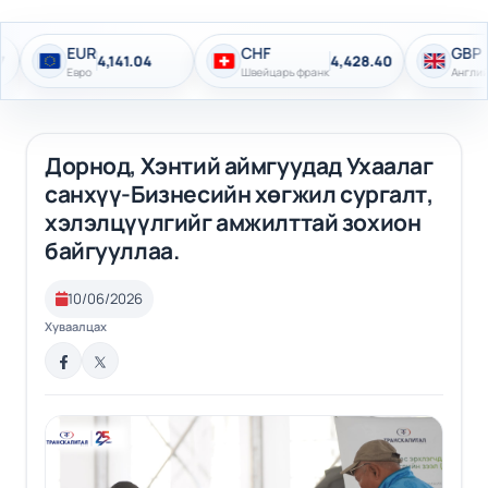
EUR
CHF
GBP
4,141.04
4,428.40
4,
Евро
Швейцарь франк
Английн фунт
Дорнод, Хэнтий аймгуудад Ухаалаг
санхүү-Бизнесийн хөгжил сургалт,
хэлэлцүүлгийг амжилттай зохион
байгууллаа.
10/06/2026
Хуваалцах