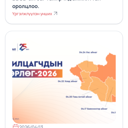
оролцлоо.
Үргэлжлүүлэн унших
2026/04/13