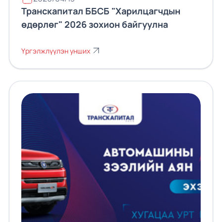
Транскапитал ББСБ "Харилцагчдын
өдөрлөг" 2026 зохион байгуулна
Үргэлжлүүлэн унших