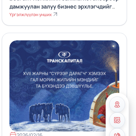
дамжуулан залуу бизнес эрхлэгчдийг
дэмжин ажиллаж байна.
Үргэлжлүүлэн унших
2026/02/16