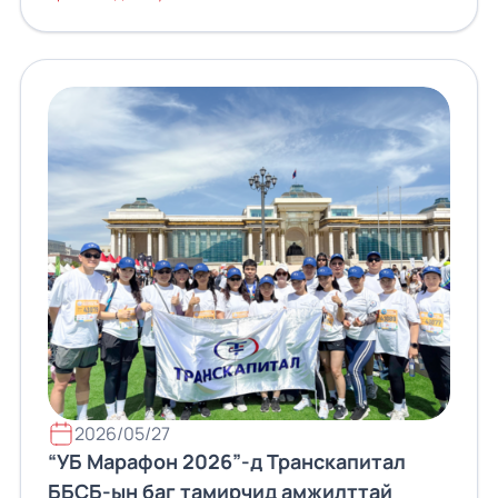
2026/05/27
“УБ Марафон 2026”-д Транскапитал
ББСБ-ын баг тамирчид амжилттай