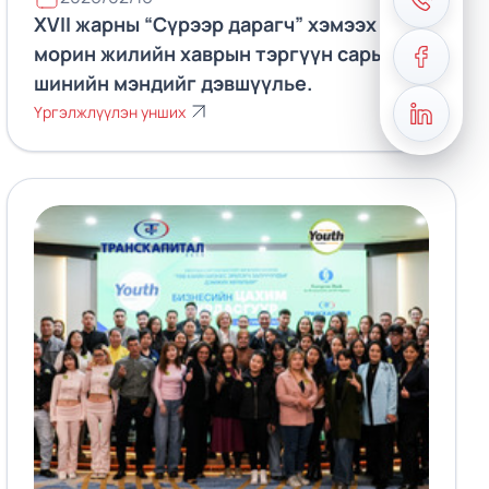
XVII жарны “Сүрээр дарагч” хэмээх Гал
морин жилийн хаврын тэргүүн сарын
шинийн мэндийг дэвшүүлье.
Үргэлжлүүлэн унших