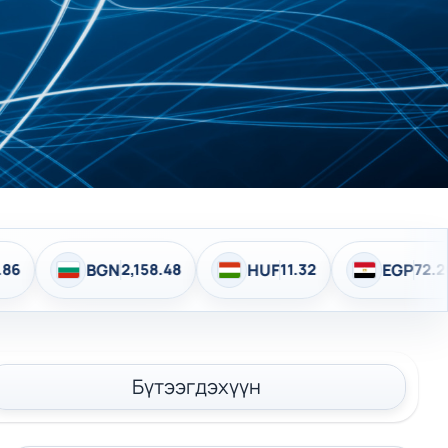
HUF
11.32
EGP
72.20
INR
37.73
HK
Бүтээгдэхүүн