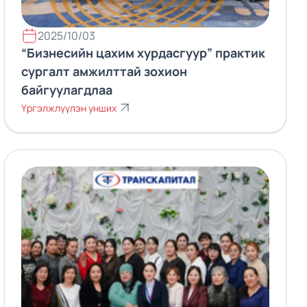
2025/10/03
“Бизнесийн цахим хурдасгуур” практик
сургалт амжилттай зохион
байгуулагдлаа
Үргэлжлүүлэн унших