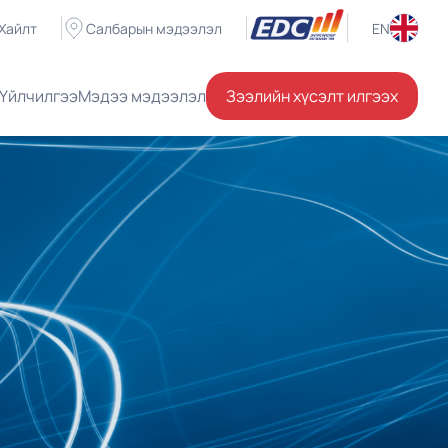
Хайлт
Салбарын мэдээлэл
EN
Үйлчилгээ
Мэдээ мэдээлэл
Зээлийн хүсэлт илгээх