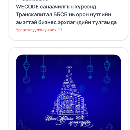
WECODE санаачилгын хүрээнд
Транскапитал ББСБ нь орон нутгийн
эмэгтэй бизнес эрхлэгчдийн тулгамдаж
буй асуудлыг хэлэлцэж дуу хоолойг
Үргэлжлүүлэн унших
СЗХ-нд хүргэлээ.