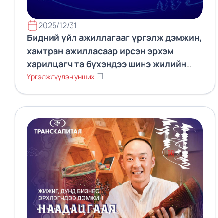
2025/12/31
Бидний үйл ажиллагааг үргэлж дэмжин,
хамтран ажилласаар ирсэн эрхэм
харилцагч та бүхэндээ шинэ жилийн
баярын мэнд хүргэе.
Үргэлжлүүлэн унших