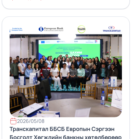
2026/05/08
Транскапитал ББСБ Европын Сэргээн
Босголт Хөгжлийн банкны хөтөлбөрөөр