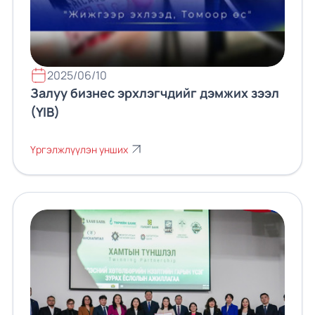
2025/06/10
Залуу бизнес эрхлэгчдийг дэмжих зээл
(YIB)
Үргэлжлүүлэн унших