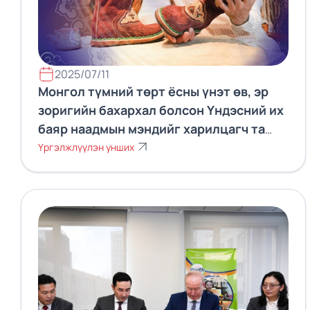
2025/07/11
Монгол түмний төрт ёсны үнэт өв, эр
зоригийн бахархал болсон Үндэсний их
баяр наадмын мэндийг харилцагч та
бүхэндээ хүргэе
Үргэлжлүүлэн унших