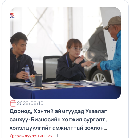
2026/06/10
Дорнод, Хэнтий аймгуудад Ухаалаг
санхүү-Бизнесийн хөгжил сургалт,
хэлэлцүүлгийг амжилттай зохион
байгууллаа.
Үргэлжлүүлэн унших