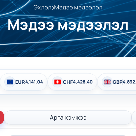
Эхлэл
Мэдээ мэдээлэл
Мэдээ мэдээлэл
F
4,428.40
GBP
4,832.86
BGN
2,158.48
Арга хэмжээ