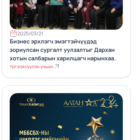
2025/03/21
Бизнес эрхлэгч эмэгтэйчүүдэд
зориулсан сургалт уулзалтыг Дархан
хотын салбарын харилцагч нарынхаа
дунд амжилттай зохион байгууллаа.
Үргэлжлүүлэн унших