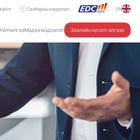
Хайлт
Салбарын мэдээлэл
EN
Үйлчилгээ
Мэдээ мэдээлэл
Зээлийн хүсэлт илгээх