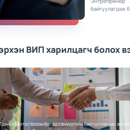
Энтрепренер 
байгуулагдаж б
эрхэн ВИП харилцагч болох в
Транскапитал болон бусад санхүүгийн байгууллагаас авсан