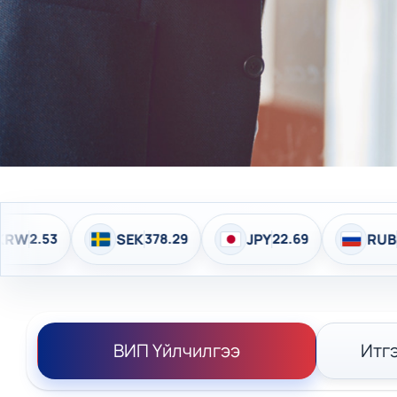
EK
378.29
JPY
22.69
RUB
43.77
EUR
ВИП Үйлчилгээ
Итг