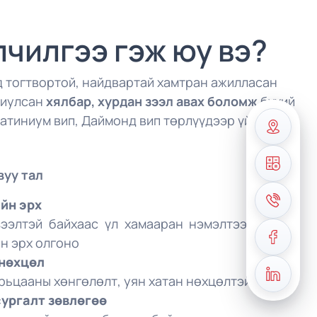
лчилгээ гэж юу вэ?
д тогтвортой, найдвартай хамтран ажилласан
риулсан
хялбар, хурдан зээл авах боломж
бүхий
Платиниум вип, Даймонд вип төрлүүдээр үйлчилж
вуу тал
йн эрх
зээлтэй байхаас үл хамааран нэмэлтээр олгох
н эрх
олгоно
 нөхцөл
арьцааны хөнгөлөлт, уян хатан нөхцөлтэй
сургалт зөвлөгөө