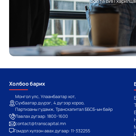
бол та ВИП харилца
Холбоо барих
Монгол улс, Улаанбаатар хот,
Сүхбаатар дүүрэг, 4 дүгээр хороо,
Партизаны гудамж, Транскапитал ББСБ-ын байр
Лавлах дугаар: 1800-1600
contact@transcapital.mn
Гомдол хүлээн авах дугаар: 11-332255