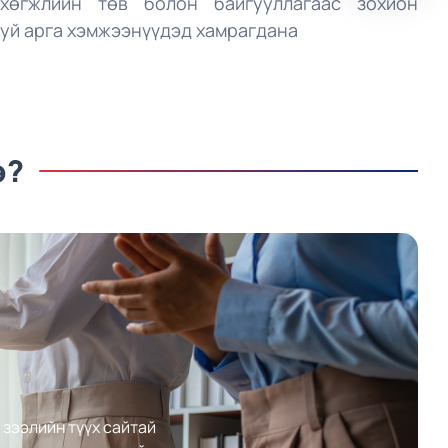
хөгжлийн төв болон байгууллагаас зохион
уй арга хэмжээнүүдэд хамрагдана
э?
 зээлийн түүх сайтай