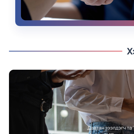
Х
Давтан зээлдэгч та 