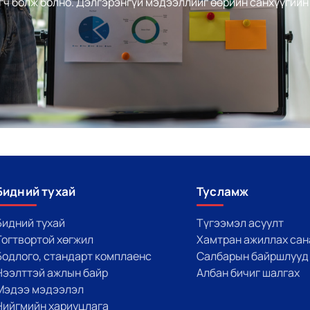
гч болж болно. Дэлгэрэнгүй мэдээллийг өөрийн санхүүгийн
Бидний тухай
Тусламж
Бидний тухай
Түгээмэл асуулт
Тогтвортой хөгжил
Хамтран ажиллах сан
Бодлого, стандарт комплаенс
Салбарын байршлууд
Нээлттэй ажлын байр
Албан бичиг шалгах
Мэдээ мэдээлэл
Нийгмийн хариуцлага