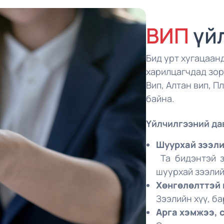
ВИП
үй
Бид урт хугацаан
харилцагчдад зо
Вип, Алтан вип, 
байна.
Үйлчилгээний да
Шуурхай зээли
Та бидэнтэй 
шуурхай зээлий
Хөнгөлөлттэй
Зээлийн хүү, б
Арга хэмжээ, 