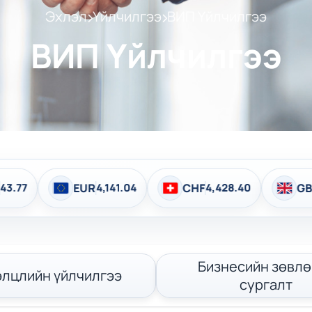
Эхлэл
Үйлчилгээ
ВИП Үйлчилгээ
ВИП Үйлчилгээ
4,141.04
CHF
4,428.40
GBP
4,832.86
Бизнесийн зөвлө
элцлийн үйлчилгээ
сургалт