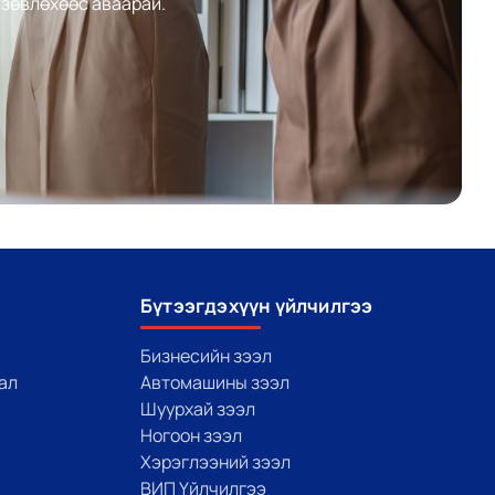
 зөвлөхөөс аваарай.
Бүтээгдэхүүн үйлчилгээ
Бизнесийн зээл
ал
Автомашины зээл
Шуурхай зээл
Ногоон зээл
Хэрэглээний зээл
ВИП Үйлчилгээ