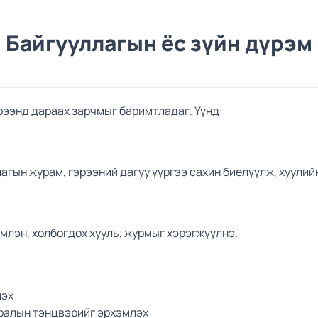
Байгууллагын ёс зүйн дүрэм
рээнд дараах зарчмыг баримтладаг. Үүнд:
агын журам, гэрээний дагуу үүргээ сахин биелүүлж, хуулий
млэн, холбогдох хууль, журмыг хэрэгжүүлнэ.
лэх
дралын тэнцвэрийг эрхэмлэх