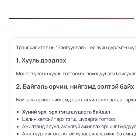
Транскапитал нь “Байгууллагын ёс зүйн дүрэм”-н хү
1. Хууль дээдлэх
Монгол улсын хууль тогтоомж, зохицуулагч байгуулл
2. Байгаль орчин, нийгэмд ээлтэй байх
Байгаль орчин, нийгэмд ээлтэй үйл ажиллагааг эрхэ
Хүний эрх, эрх тэгш шударга байдал
Цалин хөлсийг эрх тэгш, шударга тогтоох
Ажилтанд эрүүл, аюулгүй ажиллах орчинг бүрдүү
Ажил үүргийг оновчтой хуваарилах, ажил ба амь