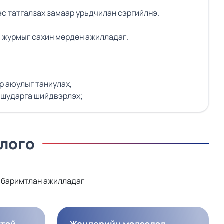
эс татгалзах замаар урьдчилан сэргийлнэ.
м журмыг сахин мөрдөн ажилладаг.
р аюулыг таниулах,
, шударга шийдвэрлэх;
длого
г баримтлан ажилладаг