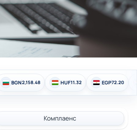
о
HUF
11.32
EGP
72.20
INR
37.73
Комплаенс