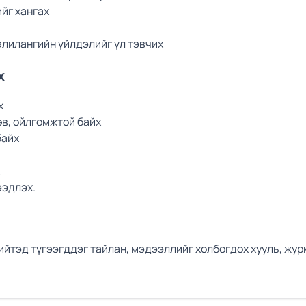
йг хангах
алилангийн үйлдэлийг үл тэвчих
х
х
өв, ойлгомжтой байх
байх
ээдлэх.
ийтэд түгээгддэг тайлан, мэдээллийг холбогдох хууль, журм