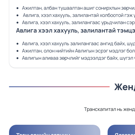
Ажилтан, албан тушаалтан ашиг сонирхлын зөрчил
Авлига, хээл хахууль, залилантай холбоотой гэж
Авлига, хээл хахууль, залилангаас урьдчилан сэ
Авлига хээл хахууль, залилантай тэмц
Авлига, хээл хахууль залилангаас ангид байх, шу
Ажилтан, олон нийтийн Авлигын эсрэг мэдлэг бол
Авлигын аливаа зөрчлийг мэдээлдэг байх, шүгэл ү
Женд
Транскапитал нь женд