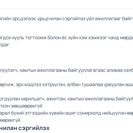
ангийн эрсдэлээс урьдчилан сэргийлэх үйл ажиллагааг бай
огдох хууль тогтоомж болон ёс зүйн хэм хэмжээг чанд мөрд
лдаг.
йлүүлэгч, хамтын ажиллагааны байгууллагагаас аливаа хэлбэ
зөрчиж, эрх мэдлээ хэтрүүлэн, албан тушаалаа урвуулан аш
огдуулан харилцагч, ажилтан, хамтын ажиллагааны байгуулл
үлээн зөвшөөрөхгүй.
аарал бүхий этгээдийн хувийн ашиг сонирхолд нийцүүлэн ө
өөрөхгүй.
дчилан сэргийлэх