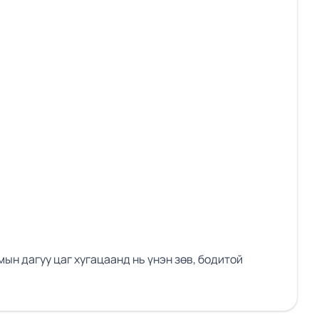
ын дагуу цаг хугацаанд нь үнэн зөв, бодитой