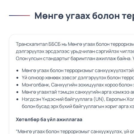
Мөнгө угаах болон т
Транскапитал ББСБ нь Мөнгө угаах болон терроризм
дэлгэрүүлэх эрсдэлээс урьдчилан сэргийлэх чиглэ
Олон улсын стандартыг баримтлан ажиллаж байна. 
Мөнгө угаах болон терроризмыг санхүүжүүлэхтэй
Үй олноор хөнөөх зэвсэг дэлгэрүүлэх болон терр
Монголбанк, Санхүүгийн зохицуулах хороо болон 
Мөнгө угаахтай тэмцэх санхүүгийн арга хэмжээ а
Нэгдсэн Үндэсний байгууллага (UN), Европын Хол
болон бусад эрх бүхий байгууллагын хориг арга 
Хөтөлбөр ба үйл ажиллагаа
“Мөнгө угаах болон терроризмыг санхүүжүүлэх, үй о