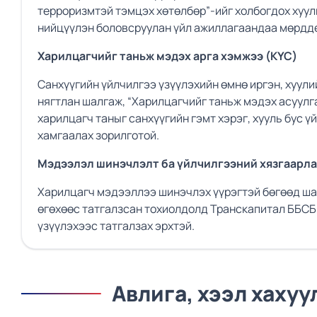
терроризмтэй тэмцэх хөтөлбөр”-ийг холбогдох хуул
нийцүүлэн боловсруулан үйл ажиллагаандаа мөрддө
Харилцагчийг таньж мэдэх арга хэмжээ (KYC)
Санхүүгийн үйлчилгээ үзүүлэхийн өмнө иргэн, хуули
нягтлан шалгаж, “Харилцагчийг таньж мэдэх асуулга
харилцагч таныг санхүүгийн гэмт хэрэг, хууль бус 
хамгаалах зорилготой.
Мэдээлэл шинэчлэлт ба үйлчилгээний хязгаарл
Харилцагч мэдээллээ шинэчлэх үүрэгтэй бөгөөд ша
өгөхөөс татгалзсан тохиолдолд Транскапитал ББСБ 
үзүүлэхээс татгалзах эрхтэй.
Авлига, хээл хаху