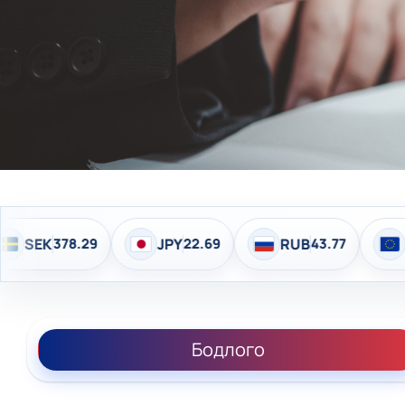
JPY
22.69
RUB
43.77
EUR
4,141.04
Бодлого