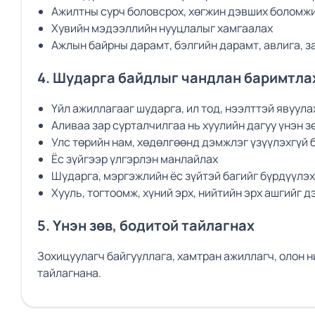
Ажилтны сурч боловсрох, хөгжин дэвших боломжи
Хувийн мэдээллийн нууцлалыг хамгаалах
Ажлын байрны дарамт, бэлгийн дарамт, авлига, з
4. Шударга
байдлыг
чандлан баримтла
Үйл ажиллагааг шударга, ил тод, нээлттэй явуула
Аливаа зар сурталчилгаа нь хуулийн дагуу үнэн з
Улс төрийн нам, хөдөлгөөнд дэмжлэг үзүүлэхгүй 
Ёс зүйгээр үлгэрлэн манлайлах
Шударга, мэргэжлийн ёс зүйтэй багийг бүрдүүлэх
Хууль, тогтоомж, хүний эрх, нийтийн эрх ашгийг д
5. Үнэн зөв, бодитой тайлагнах
Зохицуулагч байгууллага, хамтран ажиллагч, олон н
тайлагнана.