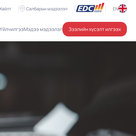
Хайлт
Салбарын мэдээлэл
EN
Үйлчилгээ
Мэдээ мэдээлэл
Зээлийн хүсэлт илгээх