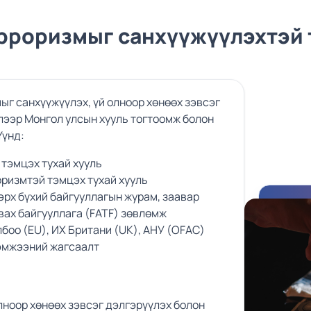
ерроризмыг санхүүжүүлэхтэй 
ыг санхүүжүүлэх, үй олноор хөнөөх зэвсэг
лээр Монгол улсын хууль тогтоомж болон
Үүнд:
 тэмцэх тухай хууль
оризмтэй тэмцэх тухай хууль
эрх бүхий байгууллагын журам, заавар
вах байгууллага (FATF) зөвлөмж
боо (EU), ИХ Британи (UK), АНУ (OFAC)
хэмжээний жагсаалт
лноор хөнөөх зэвсэг дэлгэрүүлэх болон