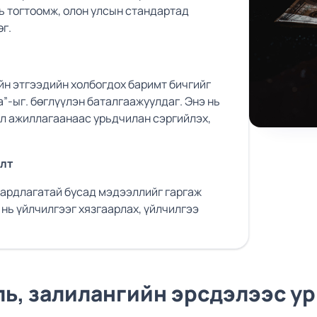
ь тогтоомж, олон улсын стандартад
г.
йн этгээдийн холбогдох баримт бичгийг
”-ыг. бөглүүлэн баталгаажуулдаг. Энэ нь
үйл ажиллагаанаас урьдчилан сэргийлэх,
алт
ардлагатай бусад мэдээллийг гаргаж
нь үйлчилгээг хязгаарлах, үйлчилгээ
уль, залилангийн эрсдэлээс у