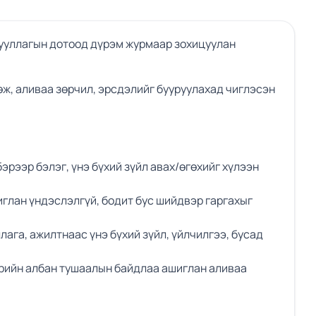
гууллагын дотоод дүрэм журмаар зохицуулан
өж, аливаа зөрчил, эрсдэлийг бууруулахад чиглэсэн
рээр бэлэг, үнэ бүхий зүйл авах/өгөхийг хүлээн
иглан үндэслэлгүй, бодит бус шийдвэр гаргахыг
ага, ажилтнаас үнэ бүхий зүйл, үйлчилгээ, бусад
өрийн албан тушаалын байдлаа ашиглан аливаа