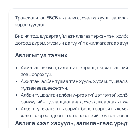
Транскапитал ББСБ нь авлига, хээл хахууль, залил
хэрэгжүүлдэг.
Бид ил тод, шударга үйл ажиллагааг эрхэмлэн, холб
дотоод дүрэм, журмын дагуу үйл ажиллагаагаа явуу
Авлигыг үл тэвчих
Ажилтан нь бусад ажилтан, харилцагч, ханган ни
зөвшөөрөхгүй.
Ажилтан, албан тушаалтан хууль, журам, тушаал 
хүлээн зөвшөөрөхгүй.
Албан тушаалтан албан үүргээ гүйцэтгэхтэй холб
санхүүгийн туслалцааг авах, хүсэх, шаардахыг х
Албан тушаалтан нь өөрийн болон өөртэй нь хам
хэлбэрээр хөндлөнгөөс нөлөөлөхийг хүлээн зөвш
Авлига хээл хахууль, залилангаас урь