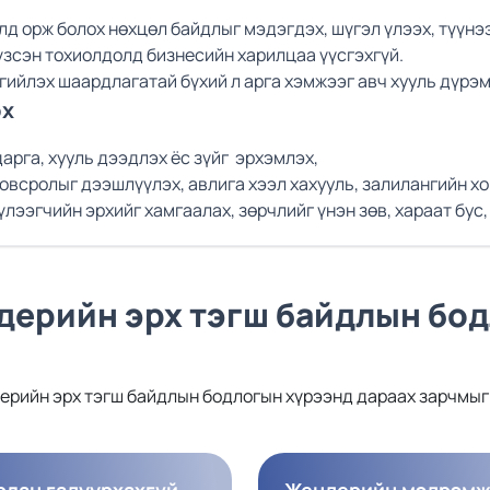
д орж болох нөхцөл байдлыг мэдэгдэх, шүгэл үлээх, түүнэ
 үзсэн тохиолдолд бизнесийн харилцаа үүсгэхгүй.
ргийлэх шаардлагатай бүхий л арга хэмжээг авч хууль дүрэ
эх
дарга, хууль дээдлэх ёс зүйг эрхэмлэх,
овсролыг дээшлүүлэх, авлига хээл хахууль, залилангийн хо
лээгчийн эрхийг хамгаалах, зөрчлийг үнэн зөв, хараат бус
ерийн эрх тэгш байдлын бо
ерийн эрх тэгш байдлын бодлогын хүрээнд дараах зарчмы