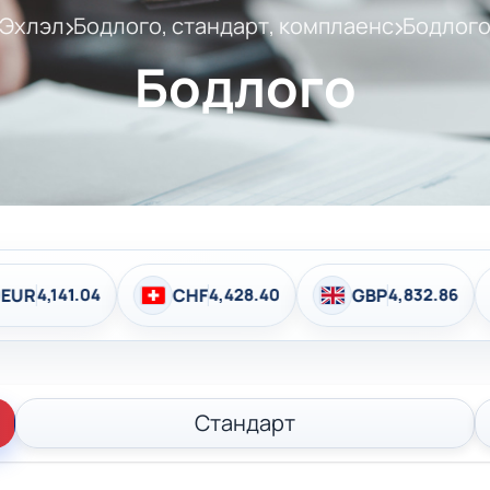
Эхлэл
Бодлого, стандарт, комплаенс
Бодлог
Бодлого
CHF
4,428.40
GBP
4,832.86
BGN
2,158.48
Стандарт