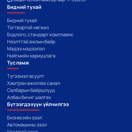
Бидний тухай
Бидний тухай
Тогтвортой хөгжил
Бодлого, стандарт комплаенс
Нээлттэй ажлын байр
Мэдээ мэдээлэл
Нийгмийн хариуцлага
Тусламж
Түгээмэл асуулт
Хамтран ажиллах санал
Салбарын байршлууд
Албан бичиг шалгах
Бүтээгдэхүүн үйлчилгээ
Бизнесийн зээл
Автомашины зээл
Шуурхай зээл