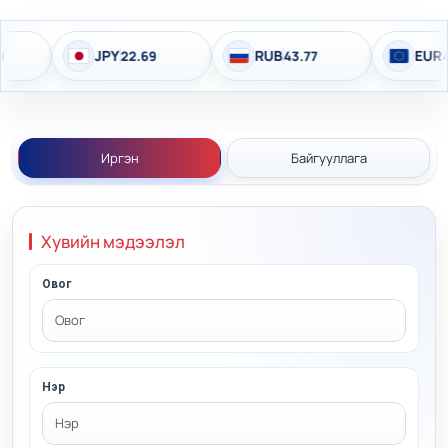
JPY
RUB
EUR
22.69
43.77
4,141.04
Иргэн
Байгууллага
Хувийн мэдээлэл
Овог
Нэр