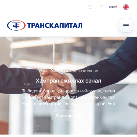
Эхлэл
Хамтран ажиллах санал
Хамтран ажиллах санал
Та бидэнд бараа, үйлчилгээ нийлүүлэх, төсөл
хөтөлбөрт хамтран ажиллах хүсэлтэй байгаа
бол доорх хүсэлтийг бөглөж, явуулаарай. Бид
чанартай бүтээгдэхүүн, үйлчилгээ, шинэлэг
Дэлгэрэнгүй
төслүүдийг хүндэтгэн хүлээн авч, харилцан
ашигтай хамтын ажиллагааг өргөжүүлэхэд
бэлэн байна.