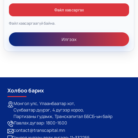
Файл хавсаргах
Файл хавсаргаагүй байна.
Илгээх
Холбоо барих
Монгол улс, Улаанбаатар хот,
Сүхбаатар дүүрэг, 4 дүгээр хороо,
Партизаны гудамж, Транскапитал ББСБ-ын байр
Лавлах дугаар: 1800-1600
contact@transcapital.mn
Гомдол хүлээн авах дугаар: 11-332255