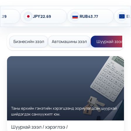
JPY
RUB
EUR
22.69
43.77
4,1
Бизнесийн зээл
Автомашины зээл
Шуурхай зээл
Таны өрхийн гэнэтийн хэрэгцээнд зориулагдсан шуурхай
шийдэгдэх санхүүжилт юм.
шуурхай зээл / хэрэглээ /