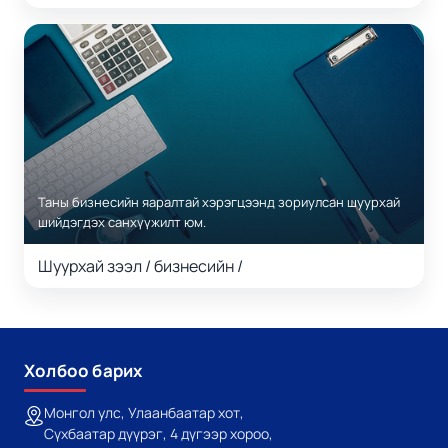
Таны бизнесийн яаралтай хэрэгцээнд зориулсан шуурхай
шийдэгдэх санхүүжилт юм.
шуурхай зээл / бизнесийн /
Холбоо барих
Монгол улс, Улаанбаатар хот,
Сүхбаатар дүүрэг, 4 дүгээр хороо,