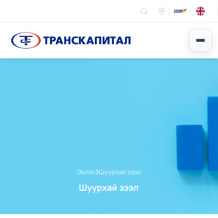
Эхлэл
Шуурхай зээл
Шуурхай зээл