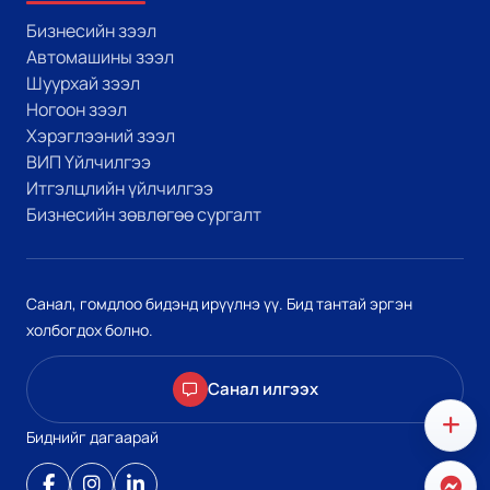
Бизнесийн зээл
Автомашины зээл
Шуурхай зээл
Ногоон зээл
Хэрэглээний зээл
ВИП Үйлчилгээ
Итгэлцлийн үйлчилгээ
Бизнесийн зөвлөгөө сургалт
Санал, гомдлоо бидэнд ирүүлнэ үү. Бид тантай эргэн
холбогдох болно.
Санал илгээх
Биднийг дагаарай