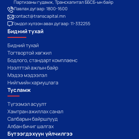
Партизаны гудамж, Транскапитал ББСБ-ын байр
Лавлах дугаар: 1800-1600
contact@transcapital.mn
Гомдол хүлээн авах дугаар: 11-332255
Бидний тухай
Бидний тухай
Тогтвортой хөгжил
Бодлого, стандарт комплаенс
Нээлттэй ажлын байр
Мэдээ мэдээлэл
Нийгмийн хариуцлага
Тусламж
Түгээмэл асуулт
Хамтран ажиллах санал
Салбарын байршлууд
Албан бичиг шалгах
Бүтээгдэхүүн үйлчилгээ