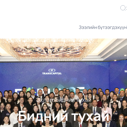
Зээлийн бүтээгдэхүүн
Эхлэл
Бидний тухай
Бидний тухай