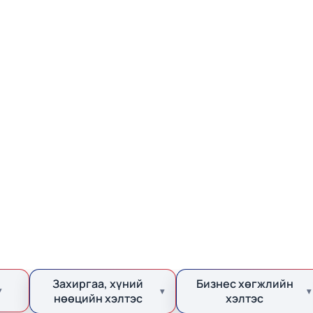
Захиргаа, хүний
Бизнес хөгжлийн
нөөцийн хэлтэс
хэлтэс