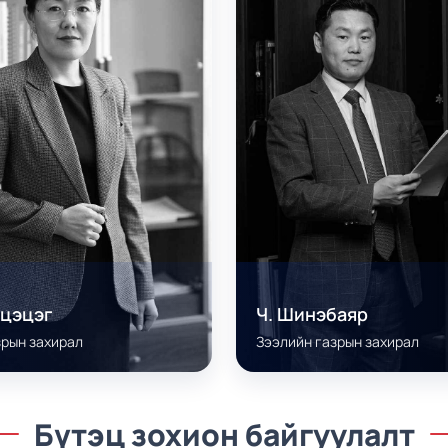
нцэцэг
Ч. Шинэбаяр
зрын захирал
Зээлийн газрын захирал
Бүтэц зохион байгуулалт