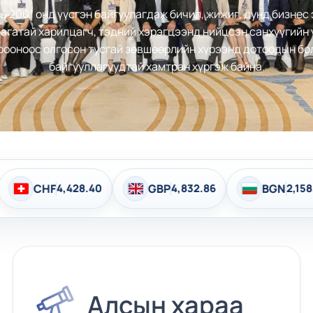
 2001 онд үүсгэн байгуулагдаж бичил, жижиг, дунд бизнес
агатай харилцагч, тэдний хэрэгцээнд нийцсэн санхүүгийн
рооноос олгосон тусгай зөвшөөрлийн хүрээнд дотоодын бо
байгууллагуудтай хамтран хүргэж байна.
GBP
4,832.86
BGN
2,158.48
HUF
11.3
Алсын хараа