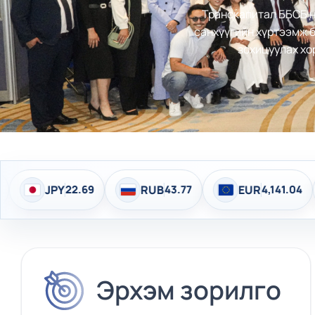
Транскапитал ББСБ нь
санхүүгийн хүртээмж б
зохицуулах хо
RUB
43.77
EUR
4,141.04
CHF
4,428.40
Эрхэм зорилго