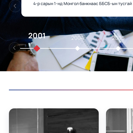
4-р сарын 1-нд Монгол банкнаас ББСБ-ын тусгай 
2001
2004
2005