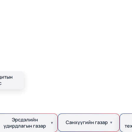
дитын
с
Эрсдэлийн
Санхүүгийн газар
удирдлагын газар
те