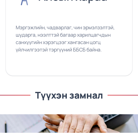
Мэргэжлийн, чадварлаг, чин эрмэлзэлтэй,
шударга, нээлттэй багаар харилцагчдын
санхүүгийн хэрэгцээг хангасан цогц
үйлчилгээтэй тэргүүний ББСБ байна.
Түүхэн замнал