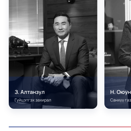
З. Алтанзул
Н. Оюу
Гүйцэтгэх захирал
Санхүү га