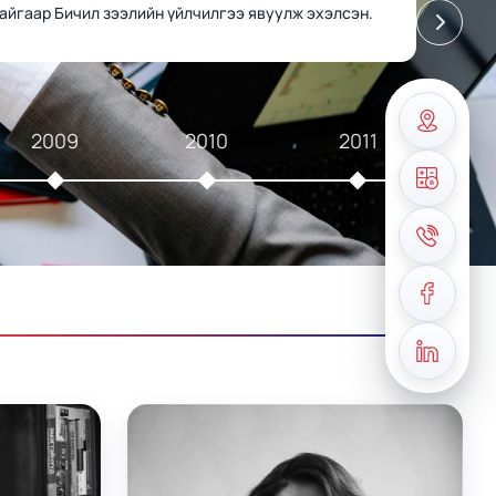
тайгаар Бичил зээлийн үйлчилгээ явуулж эхэлсэн.
2009
2010
2011