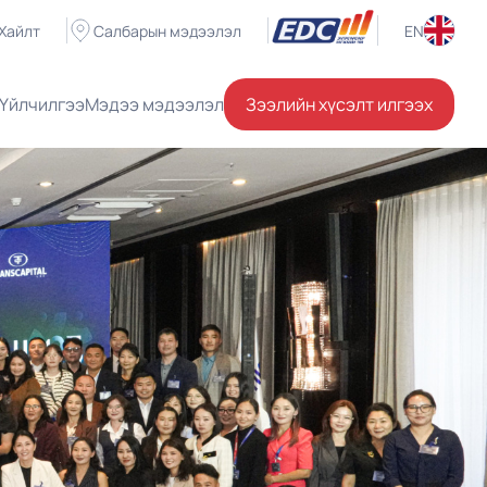
Хайлт
Салбарын мэдээлэл
EN
Үйлчилгээ
Мэдээ мэдээлэл
Зээлийн хүсэлт илгээх