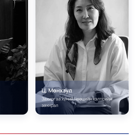
Ц. Мөнхзул
Захиргаа хүний нөөцийн хэлтсийн
захирал