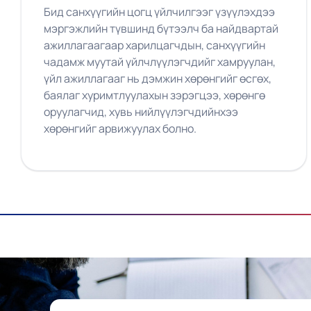
Бид санхүүгийн цогц үйлчилгээг үзүүлэхдээ
мэргэжлийн түвшинд бүтээлч ба найдвартай
ажиллагаагаар харилцагчдын, санхүүгийн
чадамж муутай үйлчлүүлэгчдийг хамруулан,
үйл ажиллагааг нь дэмжин хөрөнгийг өсгөх,
баялаг хуримтлуулахын зэрэгцээ, хөрөнгө
оруулагчид, хувь нийлүүлэгчдийнхээ
хөрөнгийг арвижуулах болно.