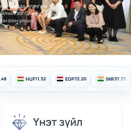
 эрхлэгчдэд, ялангуяа
 үйлчилгээг Санхүүгийн
лон олон улсын
2
EGP
72.20
INR
37.73
HKD
458.11
Үнэт зүйл