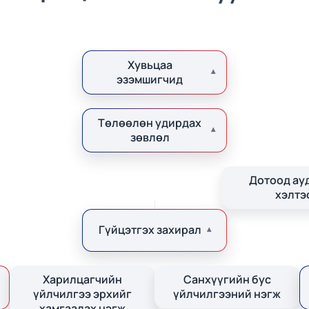
Хувьцаа
эзэмшигчид
Төлөөлөн удирдах
зөвлөл
Дотоод ау
хэлтэ
Гүйцэтгэх захирал
Харилцагчийн
Санхүүгийн бус
үйлчилгээ эрхийг
үйлчилгээний нэгж
хамгаалах нэгж