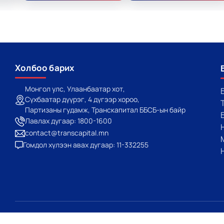
Холбоо барих
Монгол улс, Улаанбаатар хот,
Сүхбаатар дүүрэг, 4 дүгээр хороо,
Партизаны гудамж, Транскапитал ББСБ-ын байр
Лавлах дугаар: 1800-1600
contact@transcapital.mn
Гомдол хүлээн авах дугаар: 11-332255