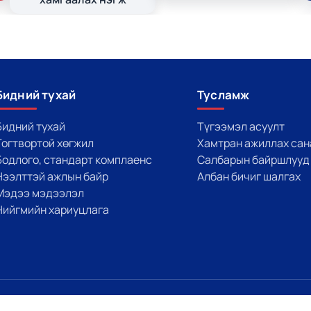
Бидний тухай
Тусламж
Бидний тухай
Түгээмэл асуулт
Тогтвортой хөгжил
Хамтран ажиллах сан
Бодлого, стандарт комплаенс
Салбарын байршлууд
Нээлттэй ажлын байр
Албан бичиг шалгах
Мэдээ мэдээлэл
Нийгмийн хариуцлага