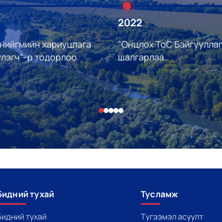
2022
 нийгмийн хариуцлага
"Онцлох ТоС Байгууллаг
үлэгч”-р тодорлоо
шалгарлаа.
Бидний тухай
Тусламж
Бидний тухай
Түгээмэл асуулт