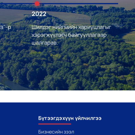
2022
20
а"-р
Шилдэг нийгмийн хариуцлагыг
Ши
хэрэгжүүлэгч байгууллагаар
ба
шалгарав.
Бүтээгдэхүүн үйлчилгээ
Бизнесийн зээл