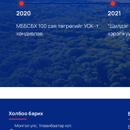
2020
2021
МББСБХ 100 сая төгрөгийг УОК-т
“Шилдэг
хандивлав.
хэрэгжү
Холбоо барих
Монгол улс, Улаанбаатар хот,