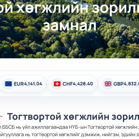
ой хөгжлийн зорилг
замнал
04
CHF
4,428.40
GBP
4,832.86
BGN
2
Тогтвортой хөгжлийн зорил
 ББСБ нь үйл ажиллагаандаа НҮБ-ын Тогтвортой хөгжлийн 
йгууллага нь тогтвортой хөгжлийг дэмжиж, нийгэм, эдийн з