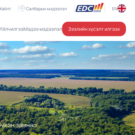
Хайлт
Салбарын мэдээлэл
EN
Үйлчилгээ
Мэдээ мэдээлэл
Зээлийн хүсэлт илгээх
үүхэн замнал