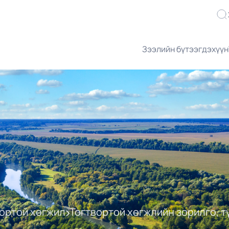
Зээлийн бүтээгдэхүүн
ортой хөгжил
Тогтвортой хөгжлийн зорилго, т