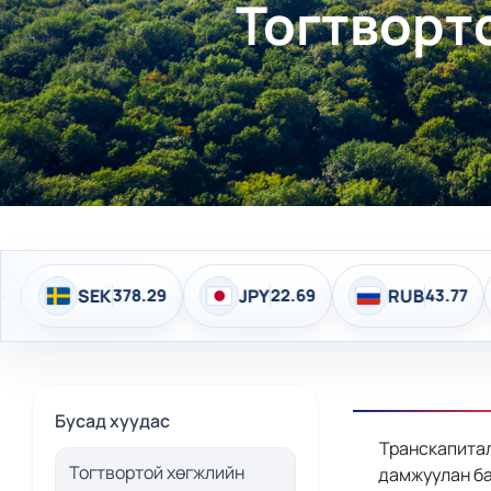
Тогтворт
8.29
JPY
22.69
RUB
43.77
EUR
4,141.
Бусад хуудас
Транскапитал
Тогтвортой хөгжлийн
дамжуулан ба