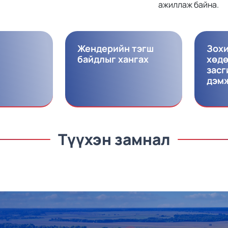
ажиллаж байна.
Жендерийн тэгш
Зох
байдлыг хангах
хөдө
засг
дэм
Түүхэн замнал