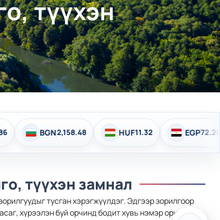
о, түүхэн
,158.48
HUF
11.32
EGP
72.20
INR
37.
го, түүхэн замнал
зорилгуудыг тусган хэрэгжүүлдэг. Эдгээр зорилгоор
асаг, хүрээлэн буй орчинд бодит хувь нэмэр оруулан