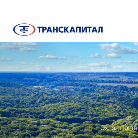
Эхлэл
Тогтв