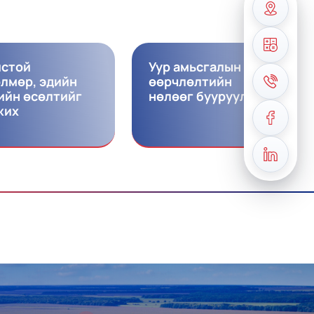
истой
Уур амьсгалын
лмөр, эдийн
өөрчлөлтийн
ийн өсөлтийг
нөлөөг бууруулах
жих