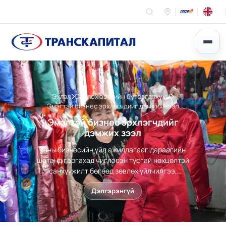
Эхлэл
Онцлох зээлийн бүтээгдэхүүн
Эмэгтэй бизнес эрхлэгчдийг дэмжих зээл
Эмэгтэй бизнес эрхлэгчдийг
дэмжих зээл
Таны бизнесийн үйл ажиллагааг дараагийн
шатанд гаргахад чиглэсэн тусгай нөхцөлтэй
санхүүжилт бөгөөд зөвлөх үйлчилгээ,
сургалтаар бизнесийн мэдлэгийг тань
Дэлгэрэнгүй
өргөжүүлэх цогц шийдэл юм. Европын Сэргээн
Босголт Хөгжлийн банк /EBRD/-тай хамтран 2021
оноос хойш Төв Азийн бизнес эрхлэгч
эмэгтэйчүүдийг дэмжих хөтөлбөрийг