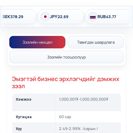
амжилттай хэрэгжүүлснээр санхүүгийн болон
санхүүгийн бус үйлчилгээг илүү хүртээмжтэй
JPY
RUB
378.29
22.69
43.77
болгосон юм.
Зээлийн нөхцөл
Тавигдах шаардлага
Зээлийн тооцоолуур
Эмэгтэй бизнес эрхлэгчдийг дэмжих
зээл
1,000,001₮-1,000,000,000₮
Хэмжээ
60 сар
Хугацаа
2.49-2.99% /сарын /
Хүү