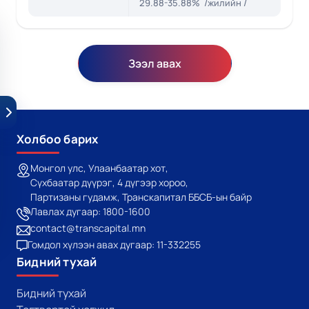
29.88-35.88% /жилийн /
Зээл авах
Холбоо барих
Монгол улс, Улаанбаатар хот,
Сүхбаатар дүүрэг, 4 дүгээр хороо,
Партизаны гудамж, Транскапитал ББСБ-ын байр
Лавлах дугаар: 1800-1600
contact@transcapital.mn
Гомдол хүлээн авах дугаар: 11-332255
Бидний тухай
Бидний тухай