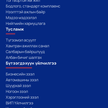
Тогтвортой хөгжил
Бодлого, стандарт комплаенс
Нээлттэй ажлын байр
Мэдээ мэдээлэл
Нийгмийн хариуцлага
Тусламж
Түгээмэл асуулт
Хамтран ажиллах санал
Салбарын байршлууд
Албан бичиг шалгах
Бүтээгдэхүүн үйлчилгээ
Бизнесийн зээл
Автомашины зээл
Шуурхай зээл
Ногоон зээл
Хэрэглээний зээл
ВИП Үйлчилгээ