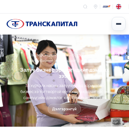
Эхлэл
Онцлох зээлийн бүтээгдэхүүн
Залуу бизнес эрхлэгчдийг дэмжих зээл
Залуу бизнес эрхлэгчдийг дэмжих
зээл
35 хүртэлх насны залуучуудад зориулсан
бизнесээ тогтвортой өргөжүүлэхэд чиглэсэн
санхүүгийн дэмжлэг юм. Европын Сэргээн
Босголт Хөгжлийн банк /EBRD/-тай хамтран
Дэлгэрэнгүй
2023 оноос хойш Төв Азийн бизнес эрхлэгч
залуучуудыг дэмжих хөтөлбөрийг амжилттай
хэрэгжүүлснээр санхүүгийн болон санхүүгийн
бус үйлчилгээг илүү хүртээмжтэй болгосон юм.