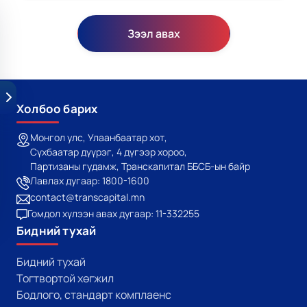
Зээл авах
Холбоо барих
Монгол улс, Улаанбаатар хот,
Сүхбаатар дүүрэг, 4 дүгээр хороо,
Партизаны гудамж, Транскапитал ББСБ-ын байр
Лавлах дугаар: 1800-1600
contact@transcapital.mn
Гомдол хүлээн авах дугаар: 11-332255
Бидний тухай
Бидний тухай
Тогтвортой хөгжил
Бодлого, стандарт комплаенс