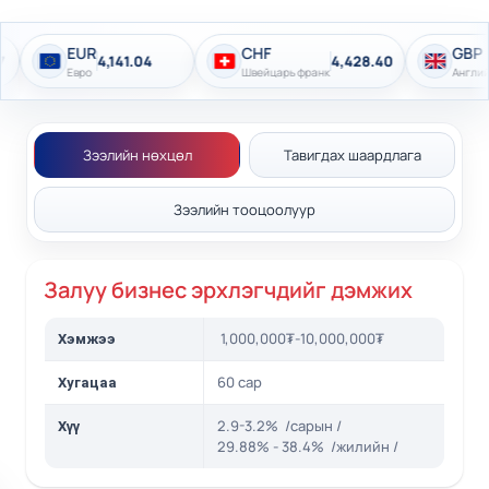
Залуу бизнес эрхлэгчдийг дэмжих зээлийг
сонгож, дараах боломжуудыг эдлээрэй
EUR
CHF
GBP
4,141.04
4,428.40
4
Евро
Швейцарь франк
Английн фунт
Зээлийн нөхцөл
Тавигдах шаардлага
Зээлийн тооцоолуур
Залуу бизнес эрхлэгчдийг дэмжих
1,000,000₮-10,000,000₮
Хэмжээ
60 сар
Хугацаа
2.9-3.2% /сарын /
Хүү
29.88% - 38.4% /жилийн /