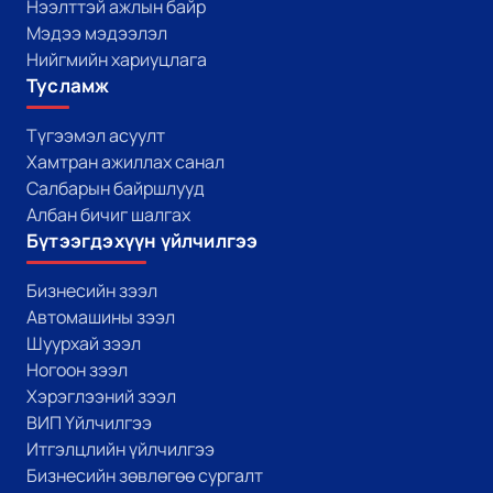
Нээлттэй ажлын байр
Мэдээ мэдээлэл
Нийгмийн хариуцлага
Тусламж
Түгээмэл асуулт
Хамтран ажиллах санал
Салбарын байршлууд
Албан бичиг шалгах
Бүтээгдэхүүн үйлчилгээ
Бизнесийн зээл
Автомашины зээл
Шуурхай зээл
Ногоон зээл
Хэрэглээний зээл
ВИП Үйлчилгээ
Итгэлцлийн үйлчилгээ
Бизнесийн зөвлөгөө сургалт