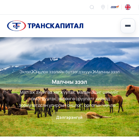
Эхлэл
Онцлох зээлийн бүтээгдэхүүн
Малчны зээл
Малчны зээл
Мал аж ахуйгаа хөгжүүлэх, малын ашиг шимийг
нэмэгдүүлэх, хөрөнгө оруулалт хийхэд
зориулагдсан улирлын онцлог, орлогын мөчлөгт
тохирсон санхүүгийн шийдэл юм. Тус
Дэлгэрэнгүй
бүтээгдэхүүнийг орон нутгийн 21 салбар болон
агентаар дамжуулан шуурхай шийдүүлэн авах
боломжтой.