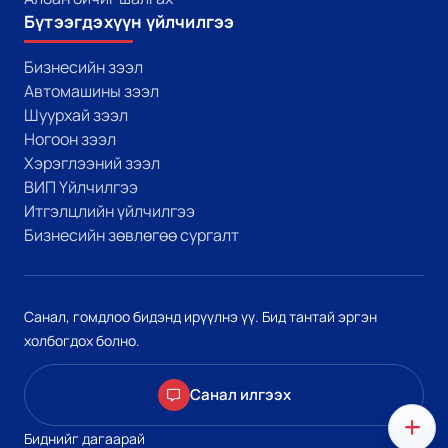
Бүтээгдэхүүн үйлчилгээ
Бизнесийн зээл
Автомашины зээл
Шуурхай зээл
Ногоон зээл
Хэрэглээний зээл
ВИП Үйлчилгээ
Итгэлцлийн үйлчилгээ
Бизнесийн зөвлөгөө сургалт
Санал, гомдлоо бидэнд ирүүлнэ үү. Бид тантай эргэн
холбогдох болно.
Санал илгээх
Биднийг дагаарай