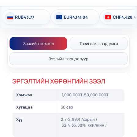
RUB
EUR
CHF
43.77
4,141.04
4,428.40
Зээлийн нөхцөл
Тавигдах шаардлага
Зээлийн тооцоолуур
ЭРГЭЛТИЙН ХӨРӨНГИЙН ЗЭЭЛ
1,000,000₮-50,000,000₮
Хэмжээ
36 сар
Хугацаа
2.7-2.99% /сарын /
Хүү
32.4-35.88% /жилийн /