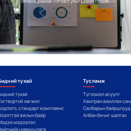
details, please contact your Credit officer.
Бидний тухай
Тусламж
Бидний тухай
Түгээмэл асуулт
Тогтвортой хөгжил
Хамтран ажиллах сан
Бодлого, стандарт комплаенс
Салбарын байршлууд
Нээлттэй ажлын байр
Албан бичиг шалгах
Мэдээ мэдээлэл
Нийгмийн хариуцлага