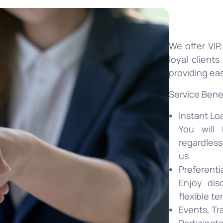
We offer VIP
loyal client
providing eas
Service Bene
Instant Lo
You will 
regardless
us.
Preferenti
Enjoy disc
flexible te
Events, Tr