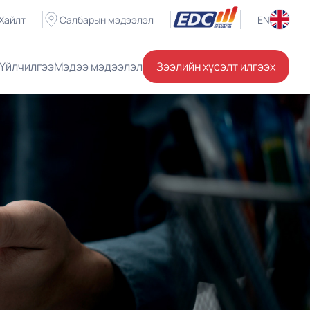
Хайлт
Салбарын мэдээлэл
EN
Үйлчилгээ
Мэдээ мэдээлэл
Зээлийн хүсэлт илгээх