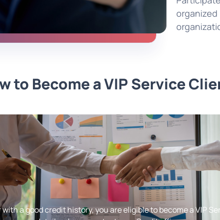
Participa
organized
organizati
w to Become a VIP Service Clie
with a good credit history, you are eligible to become a VIP Se