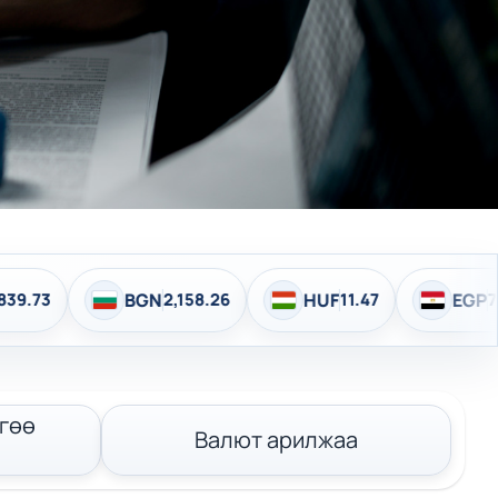
N
2,158.26
HUF
11.47
EGP
72.19
INR
37
гөө
Валют арилжаа