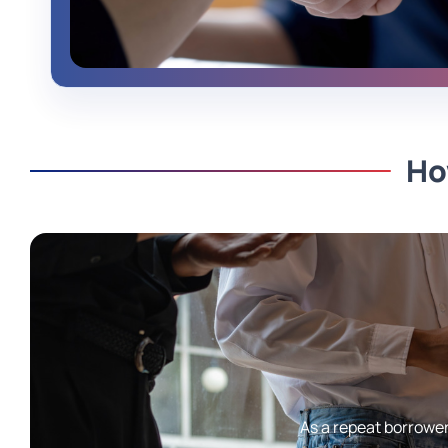
Ho
As a repeat borrower 