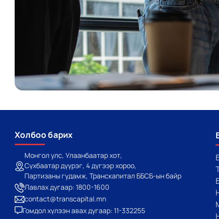
Холбоо барих
Монгол улс, Улаанбаатар хот,
Сүхбаатар дүүрэг, 4 дүгээр хороо,
Партизаны гудамж, Транскапитал ББСБ-ын байр
Лавлах дугаар: 1800-1600
contact@transcapital.mn
Гомдол хүлээн авах дугаар: 11-332255