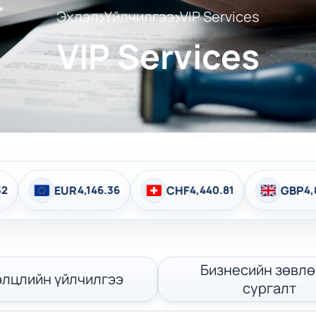
Эхлэл
Үйлчилгээ
VIP Services
VIP Services
6.36
CHF
4,440.81
GBP
4,839.73
BG
Бизнесийн зөвлө
элцлийн үйлчилгээ
сургалт