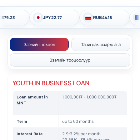
JPY
RUB
EU
23
22.77
44.15
Зээлийн нөхцөл
Тавигдах шаардлага
Зээлийн тооцоолуур
YOUTH IN BUSINESS LOAN
1,000,001₮ – 1,000,000,000₮
Loan amount in
MNT
up to 60 months
Term
2.9-3.2% per month
Interest Rate
29.88% - 38.4% per year