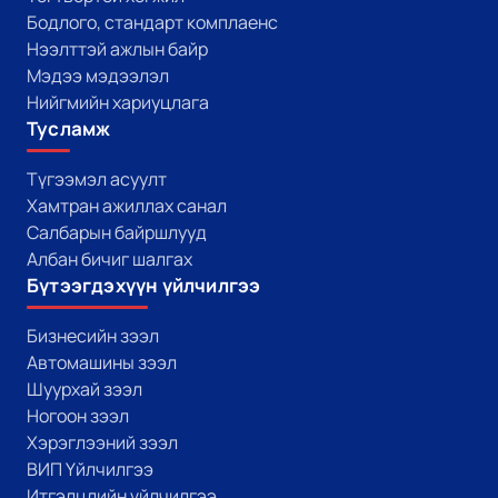
Бодлого, стандарт комплаенс
Нээлттэй ажлын байр
Мэдээ мэдээлэл
Нийгмийн хариуцлага
Тусламж
Түгээмэл асуулт
Хамтран ажиллах санал
Салбарын байршлууд
Албан бичиг шалгах
Бүтээгдэхүүн үйлчилгээ
Бизнесийн зээл
Автомашины зээл
Шуурхай зээл
Ногоон зээл
Хэрэглээний зээл
ВИП Үйлчилгээ
Итгэлцлийн үйлчилгээ