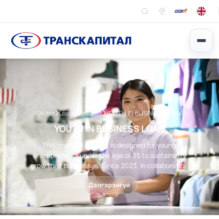
Эхлэл
Loan products
YOUTH IN BUSINESS LOAN
YOUTH IN BUSINESS LOAN
This financial support is designed for young
entrepreneurs under the age of 35 to sustainably
grow their businesses. Since 2023, in collaboration
with the EBRD, we have successfully implemented
Дэлгэрэнгүй
program supporting young entrepreneurs in
Central Asia, making both financial and non-
financial services more accessible.