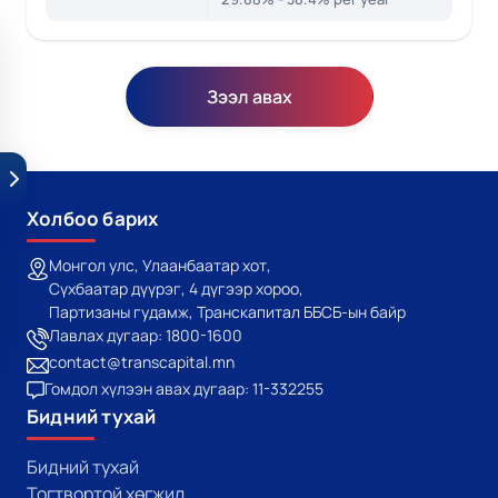
Зээл авах
Холбоо барих
Монгол улс, Улаанбаатар хот,
Сүхбаатар дүүрэг, 4 дүгээр хороо,
Партизаны гудамж, Транскапитал ББСБ-ын байр
Лавлах дугаар: 1800-1600
contact@transcapital.mn
Гомдол хүлээн авах дугаар: 11-332255
Бидний тухай
Бидний тухай
Тогтвортой хөгжил