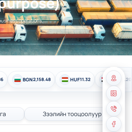
 purpose)
 business operations,
GN
2,158.48
HUF
11.32
EGP
72.20
IN
га
Зээлийн тооцоолуур