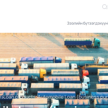
Зээлийн бүтээгдэхүүн
л
Loan products
Automobile Loan (business pu