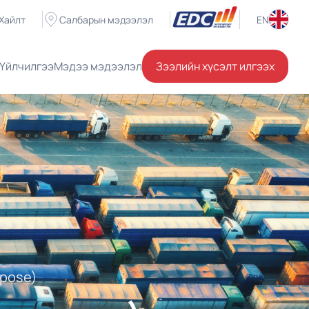
Хайлт
Салбарын мэдээлэл
EN
Үйлчилгээ
Мэдээ мэдээлэл
Зээлийн хүсэлт илгээх
rpose)