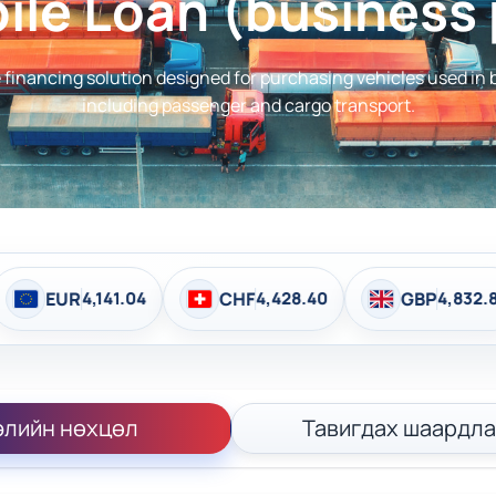
le Loan (business
e financing solution designed for purchasing vehicles used in
including passenger and cargo transport.
141.04
CHF
4,428.40
GBP
4,832.86
B
элийн нөхцөл
Тавигдах шаардла