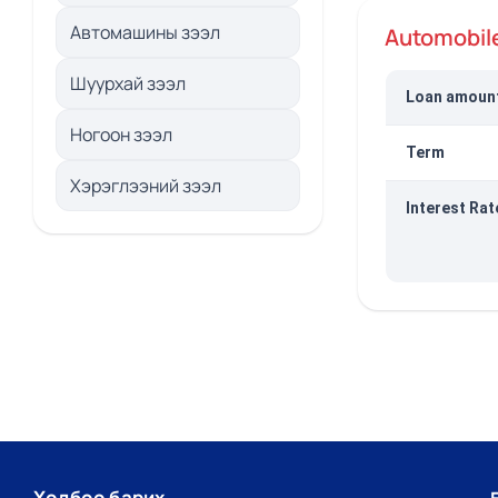
Автомашины зээл
Automobil
Шуурхай зээл
Loan amoun
Ногоон зээл
Term
Хэрэглээний зээл
Interest Rat
Холбоо барих