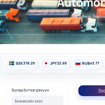
Automobi
A long-term, flexibl
K
378.29
JPY
22.69
RUB
43.77
EUR
4,
Бусад бүтээгдэхүүн
Зэ
Бизнесийн зээл