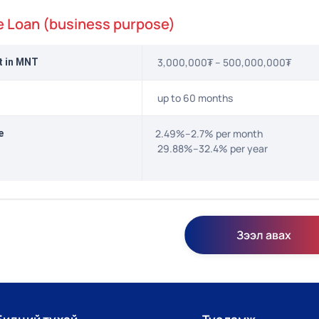
e Loan (business purpose)
3,000,000₮ – 500,000,000₮
t in MNT
up to 60 months
2.49%–2.7% per month
e
29.88%–32.4% per year
Зээл авах