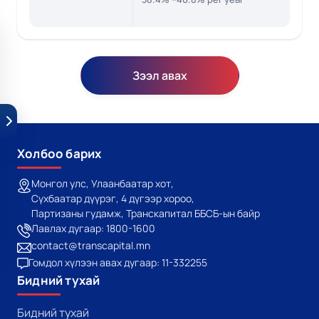
Зээл авах
Холбоо барих
Монгол улс, Улаанбаатар хот,
Сүхбаатар дүүрэг, 4 дүгээр хороо,
Партизаны гудамж, Транскапитал ББСБ-ын байр
Лавлах дугаар: 1800-1600
contact@transcapital.mn
Гомдол хүлээн авах дугаар: 11-332255
Бидний тухай
Бидний тухай