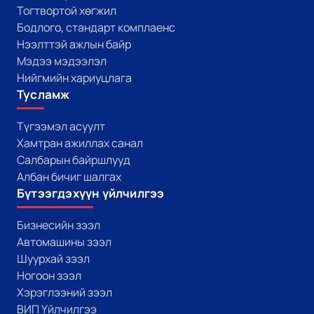
Тогтвортой хөгжил
Бодлого, стандарт комплаенс
Нээлттэй ажлын байр
Мэдээ мэдээлэл
Нийгмийн хариуцлага
Тусламж
Түгээмэл асуулт
Хамтран ажиллах санал
Салбарын байршлууд
Албан бичиг шалгах
Бүтээгдэхүүн үйлчилгээ
Бизнесийн зээл
Автомашины зээл
Шуурхай зээл
Ногоон зээл
Хэрэглээний зээл
ВИП Үйлчилгээ