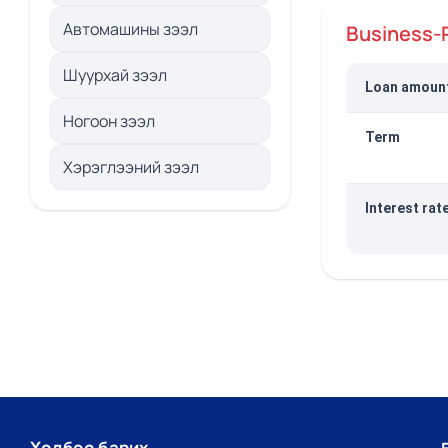
Автомашины зээл
Business-
Шуурхай зээл
Loan amoun
Ногоон зээл
Term
Хэрэглээний зээл
Interest rat
Холбоо барих