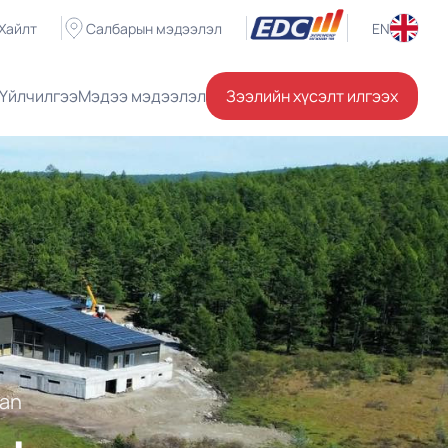
Хайлт
Салбарын мэдээлэл
EN
Үйлчилгээ
Мэдээ мэдээлэл
Зээлийн хүсэлт илгээх
oan