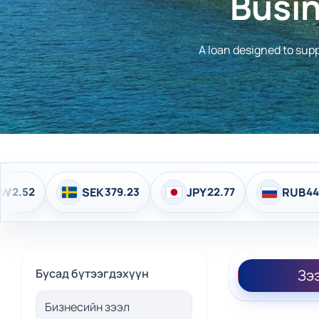
Busi
A loan designed to supp
SEK
379.23
JPY
22.77
RUB
44.15
Бусад бүтээгдэхүүн
Зэ
Бизнесийн зээл