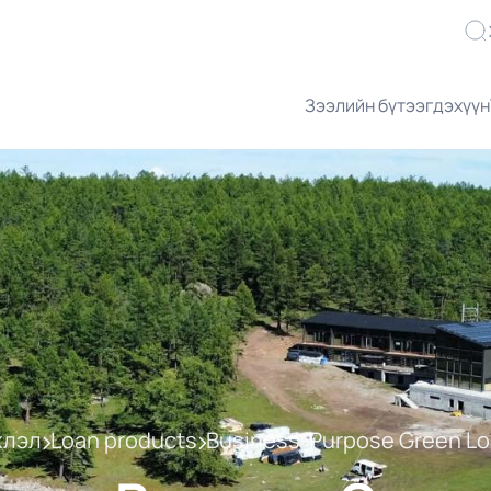
Зээлийн бүтээгдэхүүн
хлэл
Loan products
Business-Purpose Green L