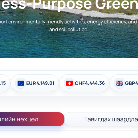
ness-Purpose Green
ort environmentally friendly activities, energy efficiency, and 
and soil pollution.
EUR
4,149.01
CHF
4,444.36
GBP
4,837.25
элийн нөхцөл
Тавигдах шаардла