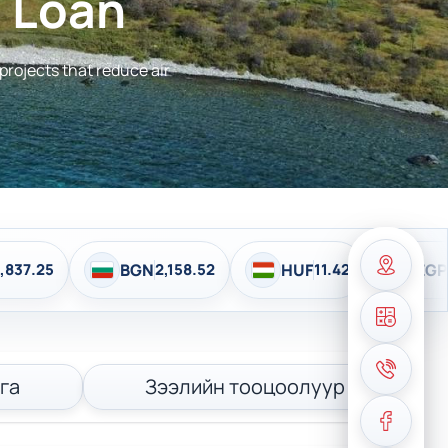
 Loan
projects that reduce air
BGN
2,158.52
HUF
11.42
EGP
72.21
га
Зээлийн тооцоолуур