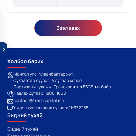
Зээл авах
Холбоо барих
Монгол улс, Улаанбаатар хот,
Сүхбаатар дүүрэг, 4 дүгээр хороо,
Партизаны гудамж, Транскапитал ББСБ-ын байр
Лавлах дугаар: 1800-1600
contact@transcapital.mn
Гомдол хүлээн авах дугаар: 11-332255
Бидний тухай
Бидний тухай