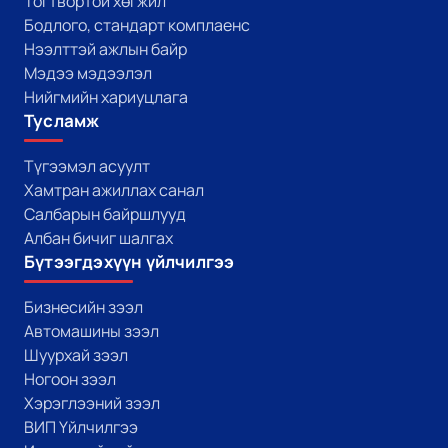
Тогтвортой хөгжил
Бодлого, стандарт комплаенс
Нээлттэй ажлын байр
Мэдээ мэдээлэл
Нийгмийн хариуцлага
Тусламж
Түгээмэл асуулт
Хамтран ажиллах санал
Салбарын байршлууд
Албан бичиг шалгах
Бүтээгдэхүүн үйлчилгээ
Бизнесийн зээл
Автомашины зээл
Шуурхай зээл
Ногоон зээл
Хэрэглээний зээл
ВИП Үйлчилгээ