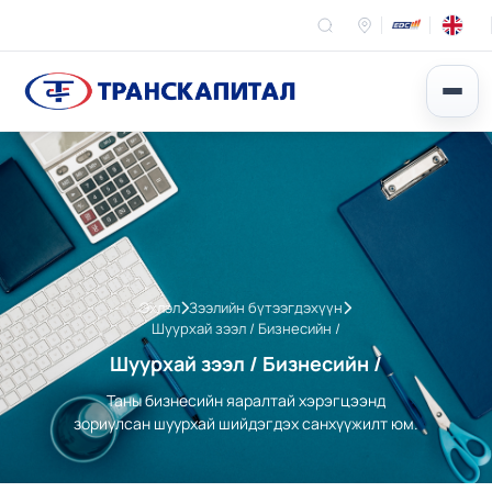
Эхлэл
Зээлийн бүтээгдэхүүн
Шуурхай зээл / Бизнесийн /
Шуурхай зээл / Бизнесийн /
Таны бизнесийн яаралтай хэрэгцээнд
зориулсан шуурхай шийдэгдэх санхүүжилт юм.