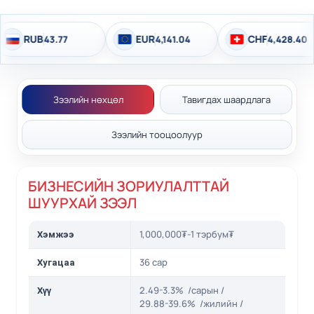
RUB
EUR
CHF
43.77
4,141.04
4,428.40
Зээлийн нөхцөл
Тавигдах шаардлага
Зээлийн тооцоолуур
БИЗНЕСИЙН ЗОРИУЛАЛТТАЙ
ШУУРХАЙ ЗЭЭЛ
1,000,000₮-1 тэрбум₮
Хэмжээ
36 сар
Хугацаа
2.49-3.3% /сарын /
Хүү
29.88-39.6% /жилийн /