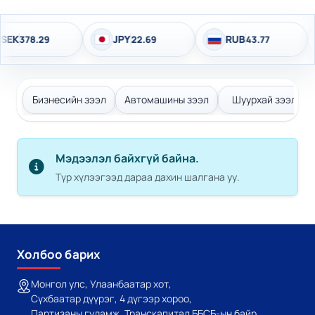
JPY
RUB
78.29
22.69
43.77
Бизнесийн зээл
Автомашины зээл
Шуурхай зээл
Мэдээлэл байхгүй байна.
Түр хүлээгээд дараа дахин шалгана уу.
Холбоо барих
Монгол улс, Улаанбаатар хот,
Сүхбаатар дүүрэг, 4 дүгээр хороо,
Партизаны гудамж, Транскапитал ББСБ-ын байр