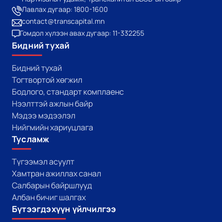
Лавлах дугаар: 1800-1600
contact@transcapital.mn
Гомдол хүлээн авах дугаар: 11-332255
Бидний тухай
Бидний тухай
Тогтвортой хөгжил
Бодлого, стандарт комплаенс
Нээлттэй ажлын байр
Мэдээ мэдээлэл
Нийгмийн хариуцлага
Тусламж
Түгээмэл асуулт
Хамтран ажиллах санал
Салбарын байршлууд
Албан бичиг шалгах
Бүтээгдэхүүн үйлчилгээ