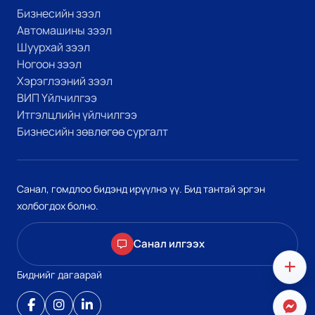
Бизнесийн зээл
Автомашины зээл
Шуурхай зээл
Ногоон зээл
Хэрэглээний зээл
ВИП Үйлчилгээ
Итгэлцлийн үйлчилгээ
Бизнесийн зөвлөгөө сургалт
Санал, гомдлоо бидэнд ирүүлнэ үү. Бид тантай эргэн
холбогдох болно.
Санал илгээх
Биднийг дагаарай