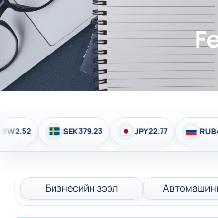
F
SEK
379.23
JPY
22.77
RUB
44.15
Бизнесийн зээл
Автомашин