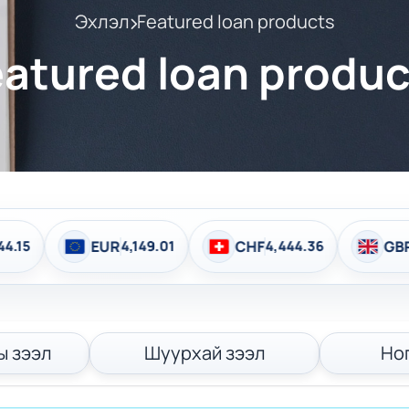
Эхлэл
Featured loan products
eatured loan produc
EUR
4,149.01
CHF
4,444.36
GBP
4,837.2
ы зээл
Шуурхай зээл
Но