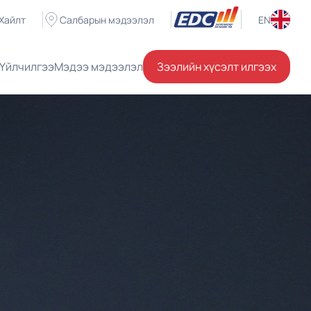
Хайлт
Салбарын мэдээлэл
EN
Үйлчилгээ
Мэдээ мэдээлэл
Зээлийн хүсэлт илгээх