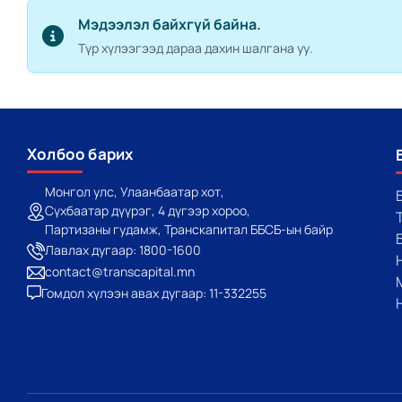
Мэдээлэл байхгүй байна.
Түр хүлээгээд дараа дахин шалгана уу.
Холбоо барих
Монгол улс, Улаанбаатар хот,
Сүхбаатар дүүрэг, 4 дүгээр хороо,
Партизаны гудамж, Транскапитал ББСБ-ын байр
Лавлах дугаар: 1800-1600
contact@transcapital.mn
Гомдол хүлээн авах дугаар: 11-332255