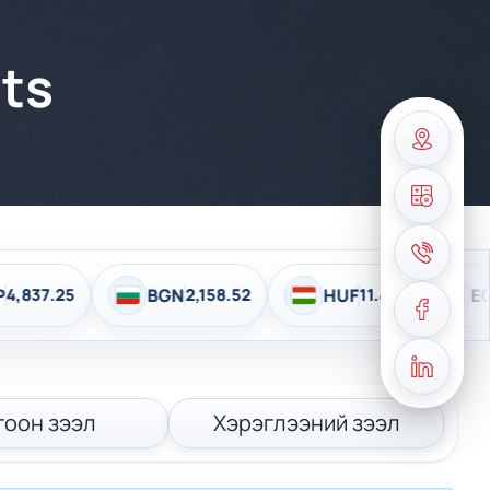
ts
5
BGN
2,158.52
HUF
11.42
EGP
72.21
гоон зээл
Хэрэглээний зээл