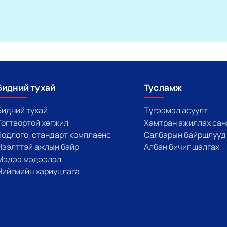
Бидний тухай
Тусламж
Бидний тухай
Түгээмэл асуулт
Тогтвортой хөгжил
Хамтран ажиллах сан
Бодлого, стандарт комплаенс
Салбарын байршлууд
Нээлттэй ажлын байр
Албан бичиг шалгах
Мэдээ мэдээлэл
Нийгмийн хариуцлага