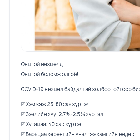
Онцгой нөхцөлд
Онцгой боломж олгоё!
COVID-19 нөхцөл байдалтай холбоотойгоор би
☑Хэмжээ: 25-80 сая хүртэл
☑Зээлийн хүү: 2.7%-2.5% хүртэл
☑Хугацаа: 40 сар хүртэл
☑Барьцаа хөрөнгийн үнэлгээ хамгийн өндөр