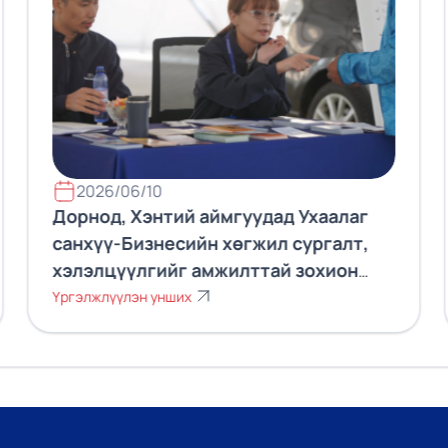
2026/06/10
Дорнод, Хэнтий аймгуудад Ухаалаг
санхүү-Бизнесийн хөгжил сургалт,
хэлэлцүүлгийг амжилттай зохион
байгууллаа.
Үргэлжлүүлэн унших