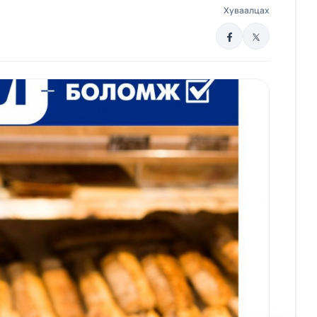
Хуваалцах