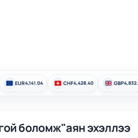
Эхлэл
Мэдээ мэдээлэл
Бүтээгдэхүүн
1.04
CHF
4,428.40
GBP
4,832.86
BG
гой боломж"аян эхэллээ