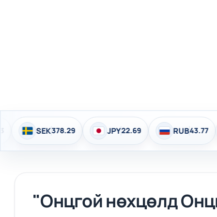
78.29
JPY
22.69
RUB
43.77
EUR
4,14
"Онцгой нөхцөлд Онц