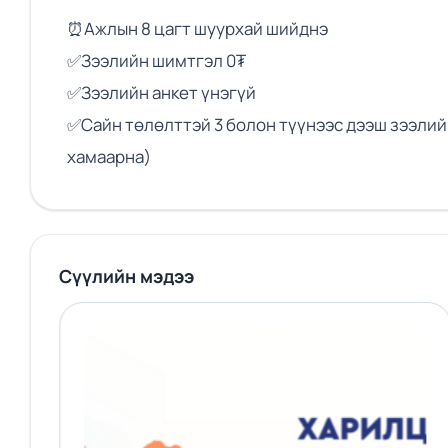
⏰Ажлын 8 цагт шуурхай шийднэ
✅Зээлийн шимтгэл 0₮
✅Зээлийн анкет үнэгүй
✅Сайн төлөлттэй 3 болон түүнээс дээш зээлийн
хамаарна)
Сүүлийн мэдээ