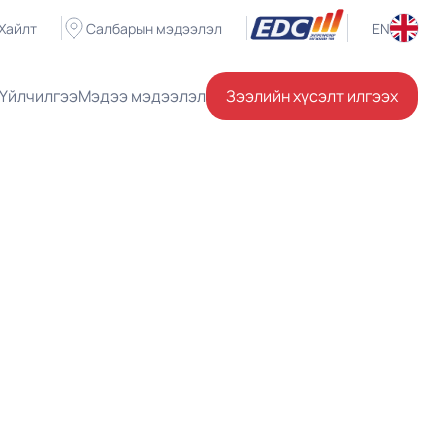
Хайлт
Салбарын мэдээлэл
EN
Үйлчилгээ
Мэдээ мэдээлэл
Зээлийн хүсэлт илгээх