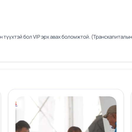
 түүхтэй бол VIP эрх авах боломжтой. (Транскапиталы