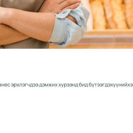
знес эрхлэгчдээ дэмжих хүрээнд бид бүтээгдэхүүнийхэ