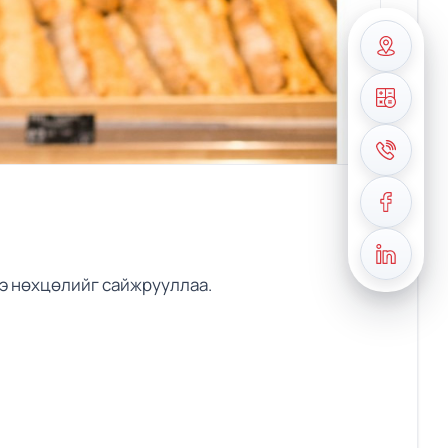
э нөхцөлийг сайжрууллаа.