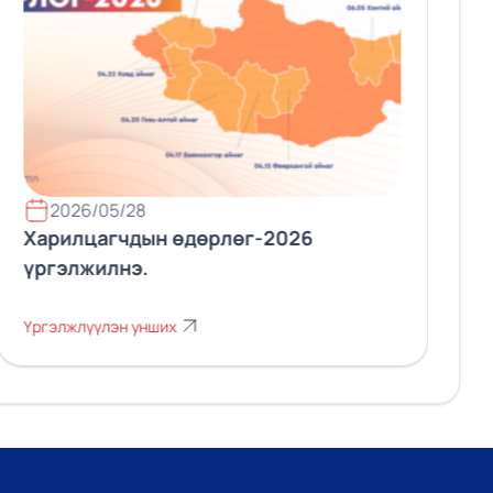
2026/05/28
Харилцагчдын өдөрлөг-2026
үргэлжилнэ.
Үргэлжлүүлэн унших
Ү