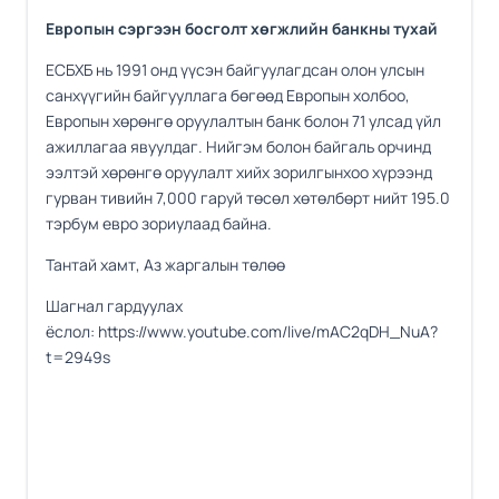
Европын сэргээн босголт хөгжлийн банкны тухай
ЕСБХБ нь 1991 онд үүсэн байгуулагдсан олон улсын
санхүүгийн байгууллага бөгөөд Европын холбоо,
Европын хөрөнгө оруулалтын банк болон 71 улсад үйл
ажиллагаа явуулдаг. Нийгэм болон байгаль орчинд
ээлтэй хөрөнгө оруулалт хийх зорилгынхоо хүрээнд
гурван тивийн 7,000 гаруй төсөл хөтөлбөрт нийт 195.0
тэрбум евро зориулаад байна.
Тантай хамт, Аз жаргалын төлөө
Шагнал гардуулах
ёслол:
https://www.youtube.com/live/mAC2qDH_NuA?
t=2949s