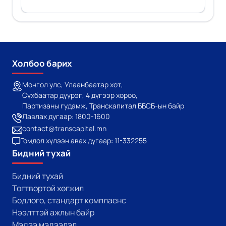
Холбоо барих
Монгол улс, Улаанбаатар хот,
Сүхбаатар дүүрэг, 4 дүгээр хороо,
Партизаны гудамж, Транскапитал ББСБ-ын байр
Лавлах дугаар: 1800-1600
contact@transcapital.mn
Гомдол хүлээн авах дугаар: 11-332255
Бидний тухай
Бидний тухай
Тогтвортой хөгжил
Бодлого, стандарт комплаенс
Нээлттэй ажлын байр
Мэдээ мэдээлэл