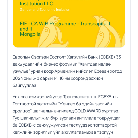
Европын Сэргээн Босголт Хөгжлийн Банк (ЕСБХБ) 33
дахь удаагийн бизнес форумыг “Хамтдаа нөлөө
үзүүлье” уриан доор Арменийн нийслэл Ереван хотод
2024 оны 5-р сарын 14-16 ны хооронд зохион
байгууллаа.
Уг арга хэмжээний үеэр Транскапитал нь ЕСБХБ-ны
Тогтвортой хөгжлийн "Жендер ба эдийн засгийн
оролцоо" шагналын ангилалд GOLD AWARD хүртлээ.
Тус шагналыг жил бүр зургаан ангилалд тодруулдаг
ба ЕСБХБ-с санхүүжүүлсэн төслүүдээс тогтвортой
хөгжлийн зорилгыг үйл ажиллагааныхаа тэргүүн