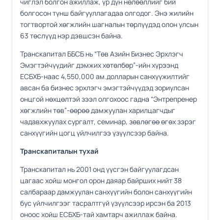
чиглэл болгон ажиллаж, үр дүн нөлөөллийг бий
болгосон түнш байгууллагадаа олгодог. Энэ жилийн
тогтвортой хөгжлийн шагналын төрлүүдэд олон улсын
63 төслүүд нэр дэвшсэн байна.
Транскапитал ББСБ нь “Төв Азийн Бизнес Эрхлэгч
Эмэгтэйчүүдийг дэмжих хөтөлбөр”-ийн хүрээнд
ЕСБХБ-наас 4,550,000 ам.долларын санхүүжилтийг
авсан ба бизнес эрхлэгч эмэгтэйчүүдэд зориулсан
онцгой нөхцөлтэй зээл олгохоос гадна “Энтрепренер
хөгжлийн төв”-өөрөө дамжуулан харилцагчдыг
чадавхжуулах сургалт, семинар, зөвлөгөө өгөх зэрэг
санхүүгийн цогц үйлчилгээ үзүүлсээр байна.
Транскапиталын тухай
Транскапитал нь 2001 онд үүсгэн байгуулагдсан
цагаас хойш монгол орон даяар байрших нийт 38
салбараар дамжуулан санхүүгийн болон санхүүгийн
бус үйлчилгээг тасралтгүй үзүүлсээр ирсэн ба 2013
оноос хойш ЕСБХБ-тай хамтарч ажиллаж байна.