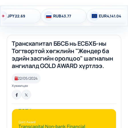
Y
RUB
EUR
22.69
43.77
4,141.04
Транскапитал ББСБ нь ЕСБХБ-ны
Тогтвортой хөгжлийн "Жендер ба
эдийн засгийн оролцоо" шагналын
ангилалд GOLD AWARD хүртлээ.
22/05/2024
Хуваалцах