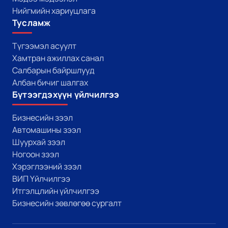
Нийгмийн хариуцлага
Тусламж
Түгээмэл асуулт
Хамтран ажиллах санал
Салбарын байршлууд
Албан бичиг шалгах
Бүтээгдэхүүн үйлчилгээ
Бизнесийн зээл
Автомашины зээл
Шуурхай зээл
Ногоон зээл
Хэрэглээний зээл
ВИП Үйлчилгээ
Итгэлцлийн үйлчилгээ
Бизнесийн зөвлөгөө сургалт