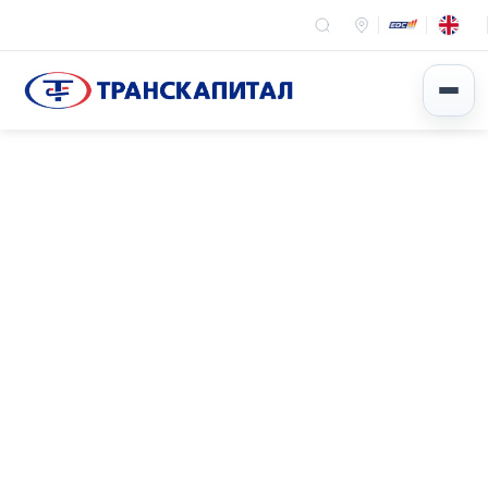
Эхлэл
Мэдээ мэдээлэл
Арга хэмжээ