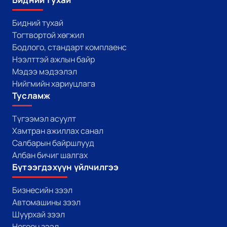
Бидний тухай
Тогтвортой хөгжил
Бодлого, стандарт комплаенс
Нээлттэй ажлын байр
Мэдээ мэдээлэл
Нийгмийн хариуцлага
Тусламж
Түгээмэл асуулт
Хамтран ажиллах санал
Салбарын байршлууд
Албан бичиг шалгах
Бүтээгдэхүүн үйлчилгээ
Бизнесийн зээл
Автомашины зээл
Шуурхай зээл
Ногоон зээл