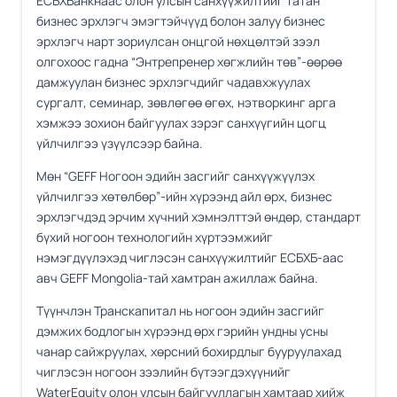
ЕСБХБанкнаас олон улсын санхүүжилтийг татан
бизнес эрхлэгч эмэгтэйчүүд болон залуу бизнес
эрхлэгч нарт зориулсан онцгой нөхцөлтэй зээл
олгохоос гадна “Энтрепренер хөгжлийн төв”-өөрөө
дамжуулан бизнес эрхлэгчдийг чадавхжуулах
сургалт, семинар, зөвлөгөө өгөх, нэтворкинг арга
хэмжээ зохион байгуулах зэрэг санхүүгийн цогц
үйлчилгээ үзүүлсээр байна.
Мөн “GEFF Ногоон эдийн засгийг санхүүжүүлэх
үйлчилгээ хөтөлбөр”-ийн хүрээнд айл өрх, бизнес
эрхлэгчдэд эрчим хүчний хэмнэлттэй өндөр, стандарт
бүхий ногоон технологийн хүртээмжийг
нэмэгдүүлэхэд чиглэсэн санхүүжилтийг ЕСБХБ-аас
авч GEFF Mongolia-тай хамтран ажиллаж байна.
Түүнчлэн Транскапитал нь ногоон эдийн засгийг
дэмжих бодлогын хүрээнд өрх гэрийн ундны усны
чанар сайжруулах, хөрсний бохирдлыг бууруулахад
чиглэсэн ногоон зээлийн бүтээгдэхүүнийг
WaterEquity олон улсын байгууллагын хамтаар хийж