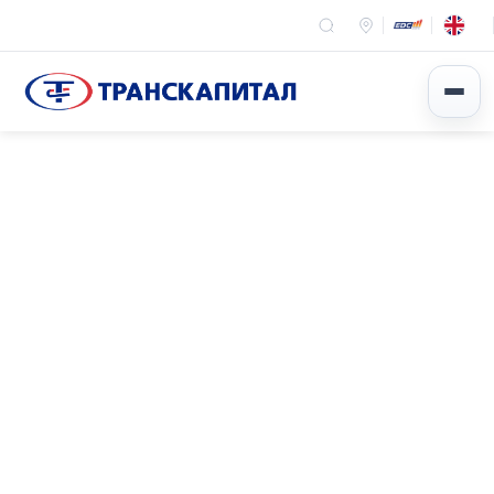
Эхлэл
Мэдээ мэдээлэл
Арга хэмжээ