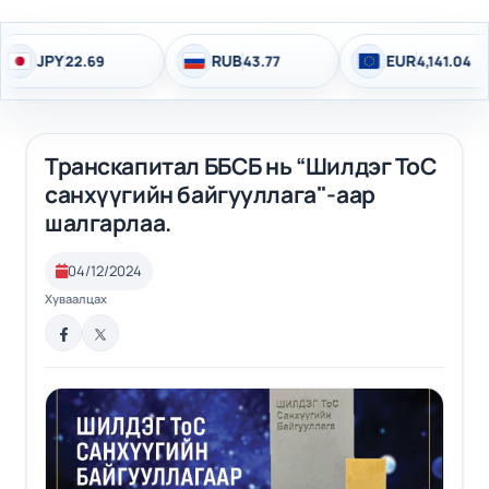
Y
RUB
EUR
22.69
43.77
4,141.04
Транскапитал ББСБ нь “Шилдэг ТоС
санхүүгийн байгууллага"-аар
шалгарлаа.
04/12/2024
Хуваалцах