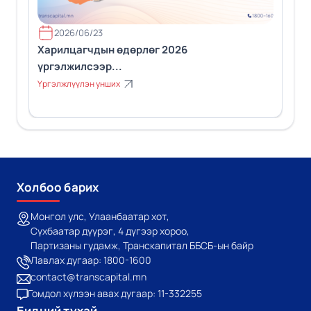
2026/06/23
Харилцагчдын өдөрлөг 2026
үргэлжилсээр...
Үргэлжлүүлэн унших
Холбоо барих
Монгол улс, Улаанбаатар хот,
Сүхбаатар дүүрэг, 4 дүгээр хороо,
Партизаны гудамж, Транскапитал ББСБ-ын байр
Лавлах дугаар: 1800-1600
contact@transcapital.mn
Гомдол хүлээн авах дугаар: 11-332255
Бидний тухай