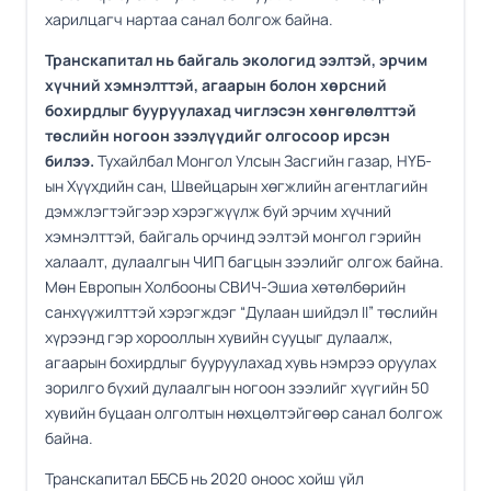
харилцагч нартаа санал болгож байна.
Транскапитал нь байгаль экологид ээлтэй, эрчим
хүчний хэмнэлттэй, агаарын болон хөрсний
бохирдлыг бууруулахад чиглэсэн хөнгөлөлттэй
төслийн ногоон зээлүүдийг олгосоор ирсэн
билээ.
Тухайлбал Монгол Улсын Засгийн газар, НҮБ-
ын Хүүхдийн сан, Швейцарын хөгжлийн агентлагийн
дэмжлэгтэйгээр хэрэгжүүлж буй эрчим хүчний
хэмнэлттэй, байгаль орчинд ээлтэй монгол гэрийн
халаалт, дулаалгын ЧИП багцын зээлийг олгож байна.
Мөн Европын Холбооны СВИЧ-Эшиа хөтөлбөрийн
санхүүжилттэй хэрэгждэг “Дулаан шийдэл II” төслийн
хүрээнд гэр хорооллын хувийн сууцыг дулаалж,
агаарын бохирдлыг бууруулахад хувь нэмрээ оруулах
зорилго бүхий дулаалгын ногоон зээлийг хүүгийн 50
хувийн буцаан олголтын нөхцөлтэйгөөр санал болгож
байна.
Транскапитал ББСБ нь 2020 оноос хойш үйл