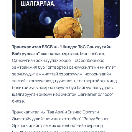
Транскапитал ББСБ нь ”Шилдэг ТоС Санхүүгийн
Байгууллага” шагналыг хүртлээ.
Монголбанк,
Санхүүгийн зохицуулах хороо, ТоС холбооноос
хамтран жил бүр Тогтвортой санхүүжилтийн нийтлэг
зарчмуудыг амжилттай хэрэгжүүлж, ногоон эдийн
засгийг хөгжүүлэхэд түүчээлэн, тогтвортой хөгжилд
бодитой хувь нэмрээ оруулж буй байгууллагуудаас
шалгаруулан энэхүү нэр хүндтэй шагналыг олгодог
билээ.
Транскапитал нь “Төв Азийн Бизнес Эрхлэгч
Эмэгтэйчүүдийг дэмжих хөтөлбөр” “Залуу Бизнес
Эрхлэгчидийг дэмжих хөтөлбөр”--ийн хүрээнд