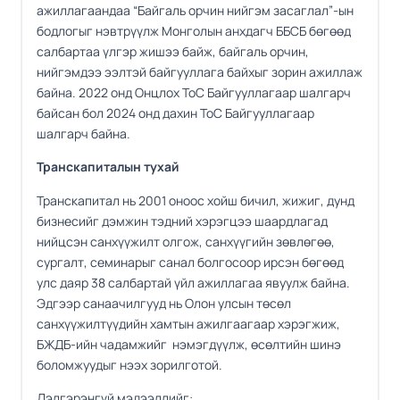
ажиллагаандаа “Байгаль орчин нийгэм засаглал”-ын
бодлогыг нэвтрүүлж Монголын анхдагч ББСБ бөгөөд
салбартаа үлгэр жишээ байж, байгаль орчин,
нийгэмдээ ээлтэй байгууллага байхыг зорин ажиллаж
байна. 2022 онд Онцлох ТоС Байгууллагаар шалгарч
байсан бол 2024 онд дахин ТоС Байгууллагаар
шалгарч байна.
Транскапиталын тухай
Транскапитал нь 2001 оноос хойш бичил, жижиг, дунд
бизнесийг дэмжин тэдний хэрэгцээ шаардлагад
нийцсэн санхүүжилт олгож, санхүүгийн зөвлөгөө,
сургалт, семинарыг санал болгосоор ирсэн бөгөөд
улс даяр 38 салбартай үйл ажиллагаа явуулж байна.
Эдгээр санаачилгууд нь Олон улсын төсөл
санхүүжилтүүдийн хамтын ажилгаагаар хэрэгжиж,
БЖДБ-ийн чадамжийг нэмэгдүүлж, өсөлтийн шинэ
боломжуудыг нээх зорилготой.
Дэлгэрэнгүй мэдээллийг: