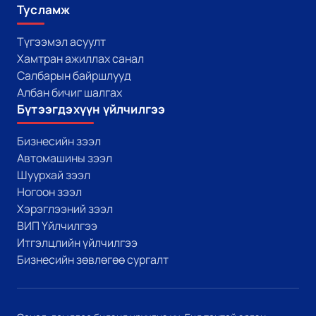
Тусламж
Түгээмэл асуулт
Хамтран ажиллах санал
Салбарын байршлууд
Албан бичиг шалгах
Бүтээгдэхүүн үйлчилгээ
Бизнесийн зээл
Автомашины зээл
Шуурхай зээл
Ногоон зээл
Хэрэглээний зээл
ВИП Үйлчилгээ
Итгэлцлийн үйлчилгээ
Бизнесийн зөвлөгөө сургалт