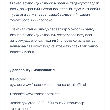
бизнес эрхлэгчдийг дэмжих зээл нь тэдэнд тулгардаг
барьцаа хөрөнгийн хүрэлцээ, зээлийн түүх, бизнесийн
туршлага дутмаг зэрэг саад бэрхшээлийг даван
туулах боломжийг олгоно.
Транскапитал нь энэхүү гэрээгээр Монголын залуу
бизнес эрхлэгчдийг дэмжих хөтөлбөрөө илүү олон
залуучуудад хүргэж, тэдний бизнесээ хөгжүүлэх, ур
чадвараа дээшлүүлэхэд хамтран ажиллах болсондоо
баяртай байна.
Дэлгэрэнгүй мэдээллийг:
Фэйсбүүк
хуудас:
www.facebook.com/transcapital.official
Вэбсайт:
www.transcapital.mn
Холбогдох утас: 1800-1600 /энгийн тарифаар
тооцогдоно/