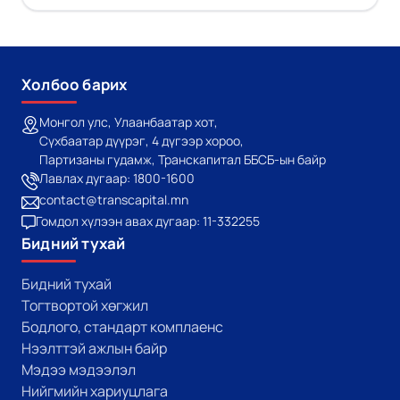
Холбоо барих
Монгол улс, Улаанбаатар хот,
Сүхбаатар дүүрэг, 4 дүгээр хороо,
Партизаны гудамж, Транскапитал ББСБ-ын байр
Лавлах дугаар: 1800-1600
contact@transcapital.mn
Гомдол хүлээн авах дугаар: 11-332255
Бидний тухай
Бидний тухай
Тогтвортой хөгжил
Бодлого, стандарт комплаенс
Нээлттэй ажлын байр
Мэдээ мэдээлэл
Нийгмийн хариуцлага