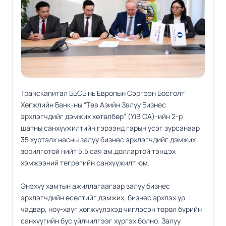
Транскапитал ББСБ нь Европын Сэргээн Босголт
Хөгжлийн Банк-ны “Төв Азийн Залуу Бизнес
эрхлэгчдийг дэмжих хөтөлбөр” (YiB CA)-ийн 2-р
шатны санхүүжилтийн гэрээнд гарын үсэг зурсанаар
35 хүртэлх насны залуу бизнес эрхлэгчдийг дэмжих
зорилготой нийт 5.5 сая ам.доллартой тэнцэх
хэмжээний төгрөгийн санхүүжилт юм.
Энэхүү хамтын ажиллагаагаар залуу бизнес
эрхлэгчдийн өсөлтийг дэмжих, бизнес эрхлэх ур
чадвар, ноу-хауг хөгжүүлэхэд чиглэсэн төрөл бүрийн
санхүүгийн бус үйлчилгээг хүргэх болно. Залуу