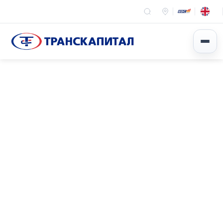
Эхлэл
Мэдээ мэдээлэл
Арга хэмжээ