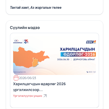
Тантай хамт, Аз жаргалын төлөө
Сүүлийн мэдээ
2026/06/23
Харилцагчдын өдөрлөг 2026
үргэлжилсээр...
Үргэлжлүүлэн унших