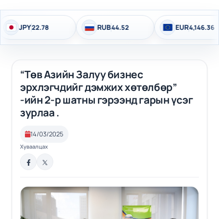
JPY
RUB
EUR
22.78
44.52
4,146.36
“Төв Азийн Залуу бизнес
эрхлэгчдийг дэмжих хөтөлбөр”
-ийн 2-р шатны гэрээнд гарын үсэг
зурлаа .
14/03/2025
Хуваалцах