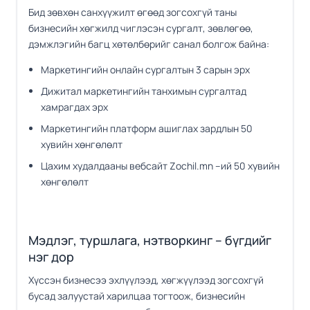
Бид зөвхөн санхүүжилт өгөөд зогсохгүй таны
бизнесийн хөгжилд чиглэсэн сургалт, зөвлөгөө,
дэмжлэгийн багц хөтөлбөрийг санал болгож байна:
Маркетингийн онлайн сургалтын 3 сарын эрх
Дижитал маркетингийн танхимын сургалтад
хамрагдах эрх
Mаркетингийн платформ ашиглах зардлын 50
хувийн хөнгөлөлт
Цахим худалдааны вебсайт Zochil.mn –ий 50 хувийн
хөнгөлөлт
Мэдлэг, туршлага, нэтворкинг – бүгдийг
нэг дор
Хүссэн бизнесээ эхлүүлээд, хөгжүүлээд зогсохгүй
бусад залуустай харилцаа тогтоож, бизнесийн