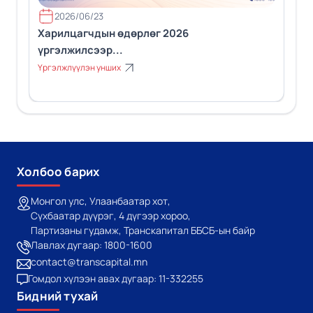
2026/06/23
Харилцагчдын өдөрлөг 2026
үргэлжилсээр...
Үргэлжлүүлэн унших
Холбоо барих
Монгол улс, Улаанбаатар хот,
Сүхбаатар дүүрэг, 4 дүгээр хороо,
Партизаны гудамж, Транскапитал ББСБ-ын байр
Лавлах дугаар: 1800-1600
contact@transcapital.mn
Гомдол хүлээн авах дугаар: 11-332255
Бидний тухай