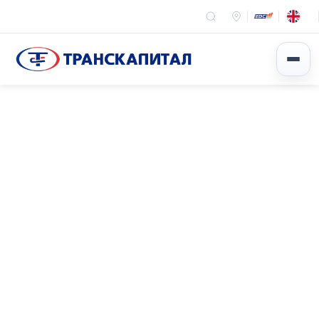
Эхлэл
Мэдээ мэдээлэл
Бүтээгдэхүүн