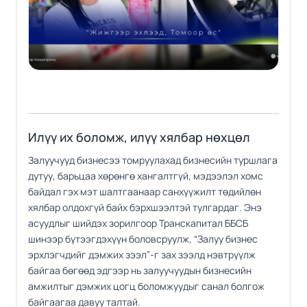
Илүү их боломж, илүү хялбар нөхцөл
Залуучууд бизнесээ томруулахад бизнесийн туршлага
дутуу, барьцаа хөрөнгө хангалтгүй, мэдээлэл хомс
байдал гэх мэт шалтгаанаар санхүүжилт төдийлөн
хялбар олдохгүй байх бэрхшээлтэй тулгардаг. Энэ
асуудлыг шийдэх зорилгоор Транскапитал ББСБ
шинээр бүтээгдэхүүн боловсруулж, “Залуу бизнес
эрхлэгчдийг дэмжих зээл”-г зах зээлд нэвтрүүлж
байгаа бөгөөд эдгээр нь залуучуудын бизнесийн
амжилтыг дэмжих цогц боломжуудыг санал болгож
байгаагаа давуу талтай.