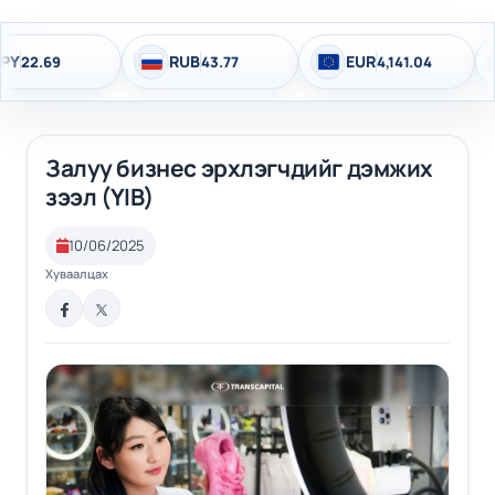
RUB
EUR
CH
9
43.77
4,141.04
Залуу бизнес эрхлэгчдийг дэмжих
зээл (YIB)
10/06/2025
Хуваалцах