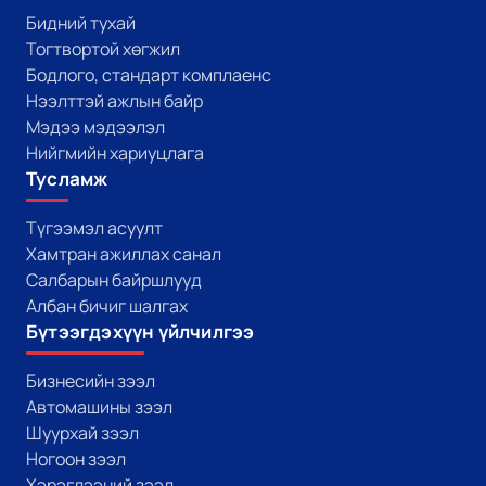
Бидний тухай
Тогтвортой хөгжил
Бодлого, стандарт комплаенс
Нээлттэй ажлын байр
Мэдээ мэдээлэл
Нийгмийн хариуцлага
Тусламж
Түгээмэл асуулт
Хамтран ажиллах санал
Салбарын байршлууд
Албан бичиг шалгах
Бүтээгдэхүүн үйлчилгээ
Бизнесийн зээл
Автомашины зээл
Шуурхай зээл
Ногоон зээл
Хэрэглээний зээл