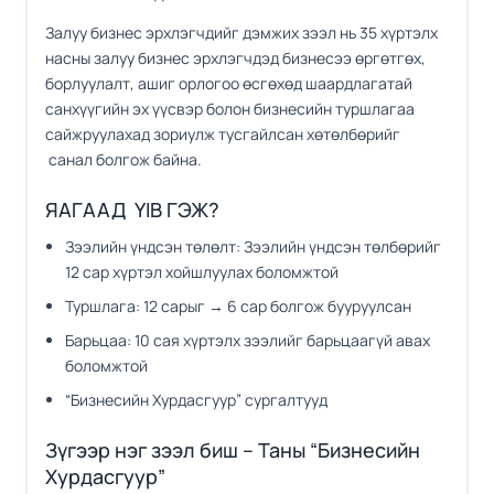
Залуу бизнес эрхлэгчдийг дэмжих зээл нь 35 хүртэлх
насны залуу бизнес эрхлэгчдэд бизнесээ өргөтгөх,
борлуулалт, ашиг орлогоо өсгөхөд шаардлагатай
санхүүгийн эх үүсвэр болон бизнесийн туршлагаа
сайжруулахад зориулж тусгайлсан хөтөлбөрийг
санал болгож байна.
ЯАГААД YIB ГЭЖ?
Зээлийн үндсэн төлөлт: Зээлийн үндсэн төлбөрийг
12 сар хүртэл хойшлуулах боломжтой
Туршлага: 12 сарыг → 6 сар болгож бууруулсан
Барьцаа: 10 сая хүртэлх зээлийг барьцаагүй авах
боломжтой
“Бизнесийн Хурдасгуур” сургалтууд
Зүгээр нэг зээл биш – Таны “Бизнесийн
Хурдасгуур”