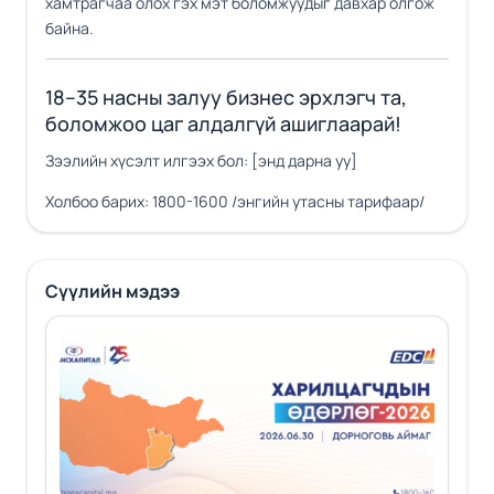
хамтрагчаа олох гэх мэт боломжуудыг давхар олгож
байна.
18–35 насны залуу бизнес эрхлэгч та,
боломжоо цаг алдалгүй ашиглаарай!
Зээлийн хүсэлт илгээх бол:
[энд дарна уу]
Холбоо барих: 1800-1600 /энгийн утасны тарифаар/
Сүүлийн мэдээ