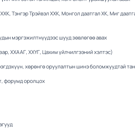
ХХК, Тэнгэр Трэйвэл ХХК, Монгол даатгал ХК, Миг даатг
дын мэргэжилтнүүдээс шууд зөвлөгөө авах
зар, ХХААГ, ХХҮГ, Цахим үйлчилгээний хэлтэс)
гдэхүүн, хөрөнгө оруулалтын шинэ боломжуудтай та
т, форумд оролцох
агууд