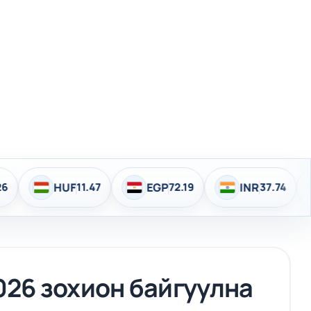
1.47
EGP
72.19
INR
37.74
HKD
458.14
26 зохион байгуулна