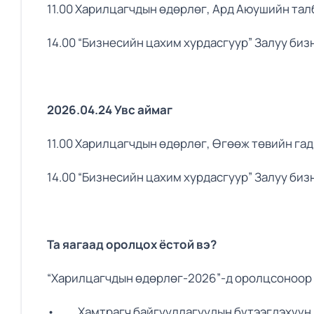
11.00 Харилцагчдын өдөрлөг, Ард Аюушийн тал
14.00 “Бизнесийн цахим хурдасгуур” Залуу би
2026.04.24 Увс аймаг
11.00 Харилцагчдын өдөрлөг, Өгөөж төвийн га
14.00 “Бизнесийн цахим хурдасгуур” Залуу би
Та яагаад оролцох ёстой вэ?
“Харилцагчдын өдөрлөг-2026”-д оролцсоноор 
• Хамтрагч байгууллагуудын бүтээгдэхүүн, 