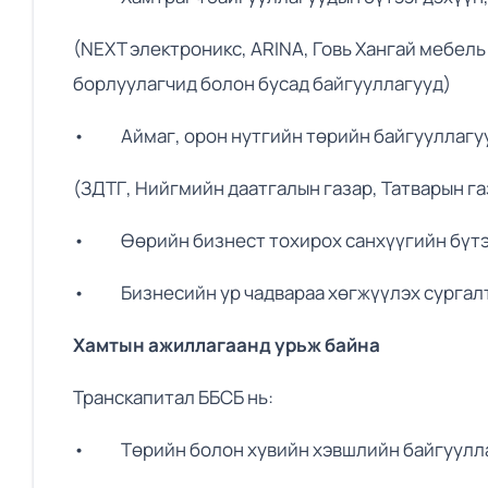
(NEXT электроникс, ARINA, Говь Хангай мебель 
борлуулагчид болон бусад байгууллагууд)
• Аймаг, орон нутгийн төрийн байгууллагуу
(ЗДТГ, Нийгмийн даатгалын газар, Татварын га
• Өөрийн бизнест тохирох санхүүгийн бүтээ
• Бизнесийн ур чадвараа хөгжүүлэх сургал
Хамтын ажиллагаанд урьж байна
Транскапитал ББСБ нь:
• Төрийн болон хувийн хэвшлийн байгуулл