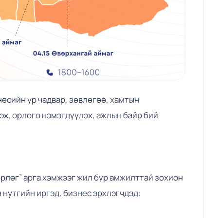
есийн ур чадвар, зөвлөгөө, хамтын
эх, орлого нэмэгдүүлэх, ажлын байр бий
өрлөг” арга хэмжээг жил бүр амжилттай зохион
 нутгийн иргэд, бизнес эрхлэгчдэд: