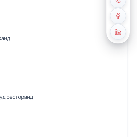
ранд
уд ресторанд