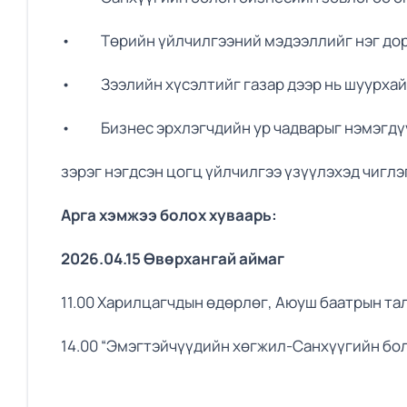
• Төрийн үйлчилгээний мэдээллийг нэг дор
• Зээлийн хүсэлтийг газар дээр нь шуурхай
• Бизнес эрхлэгчдийн ур чадварыг нэмэгдүү
зэрэг нэгдсэн цогц үйлчилгээ үзүүлэхэд чиглэ
Арга хэмжээ болох хуваарь:
2026.04.15 Өвөрхангай аймаг
11.00 Харилцагчдын өдөрлөг, Аюуш баатрын т
14.00 “Эмэгтэйчүүдийн хөгжил-Санхүүгийн бо