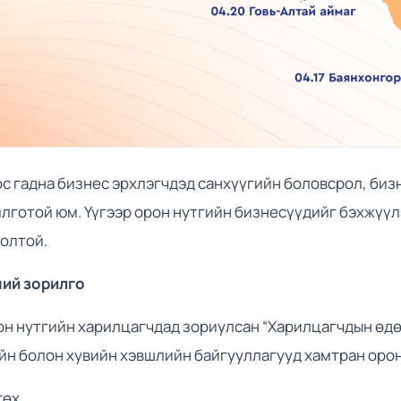
с гадна бизнес эрхлэгчдэд санхүүгийн боловсрол, бизн
лготой юм. Үүгээр орон нутгийн бизнесүүдийг бэхжүүл
долтой.
ий зорилго
рон нутгийн харилцагчдад зориулсан “Харилцагчдын өд
ийн болон хувийн хэвшлийн байгууллагууд хамтран орон
гөх