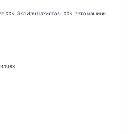
ал ХХК, Эко Илч Цахилгаан ХХК, авто машины
нилцах