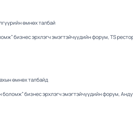
элгүүрийн өмнөх талбай
ломж” бизнес эрхлэгч эмэгтэйчүүдийн форум, TS ресто
ахын өмнөх талбайд
оломж” бизнес эрхлэгч эмэгтэйчүүдийн форум, Анду