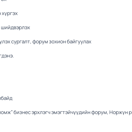
 хүргэх
 шийдвэрлэх
лэх сургалт, форум зохион байгуулах
гдэнэ.
албайд
ломж” бизнес эрхлэгч эмэгтэйчүүдийн форум, Норжүн 