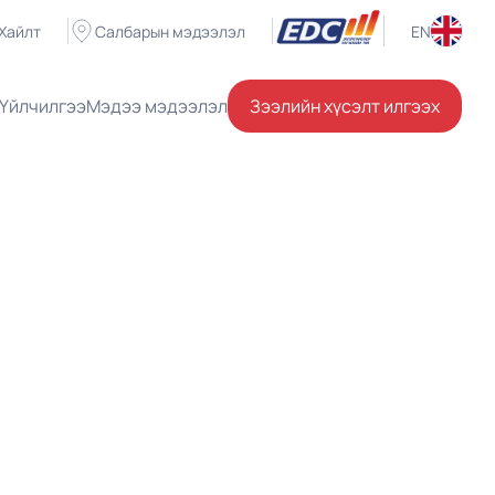
Хайлт
Салбарын мэдээлэл
EN
Үйлчилгээ
Мэдээ мэдээлэл
Зээлийн хүсэлт илгээх