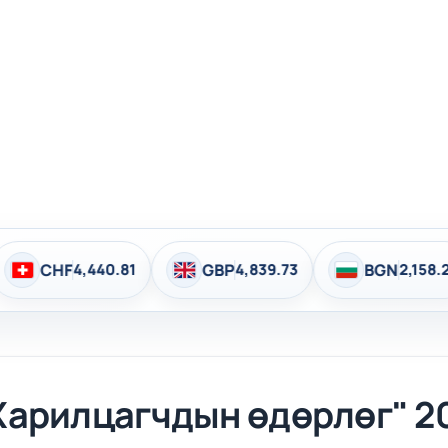
Эхлэл
Мэдээ мэдээлэл
Арга хэмжээ
.81
GBP
4,839.73
BGN
2,158.26
HUF
1
Харилцагчдын өдөрлөг" 20