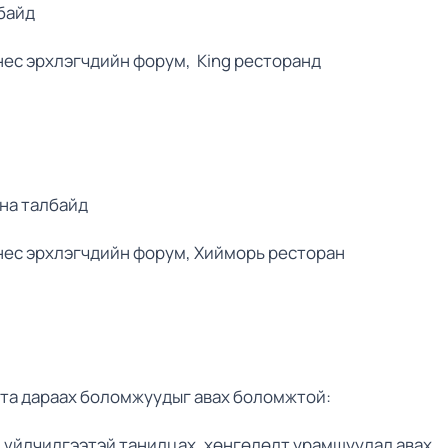
байд
знес эрхлэгчдийн форум, King ресторанд
дна талбайд
знес эрхлэгчдийн форум, Хийморь ресторан
та дараах боломжуудыг авах боломжтой:
үйлчилгээтэй танилцах, хөнгөлөлт урамшуулал авах