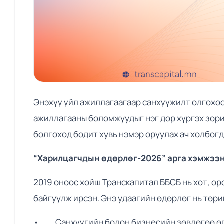
Энэхүү үйл ажиллагаагаар санхүүжилт олгохоо
ажиллагааны боломжуудыг нэг дор хүргэх зори
болгоход бодит хувь нэмэр оруулах ач холбог
“Харилцагчдын өдөрлөг-2026” арга хэмжээн
2019 оноос хойш Транскапитал ББСБ нь хот, о
байгуулж ирсэн. Энэ удаагийн өдөрлөг нь төр
• Санхүүгийн болон бизнесийн зөвлөгөө ө