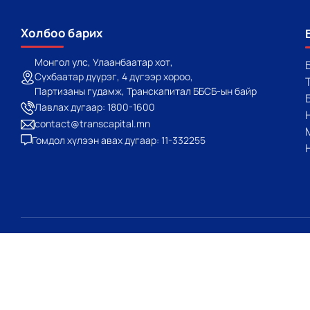
Холбоо барих
Монгол улс, Улаанбаатар хот,
Сүхбаатар дүүрэг, 4 дүгээр хороо,
Партизаны гудамж, Транскапитал ББСБ-ын байр
Лавлах дугаар: 1800-1600
contact@transcapital.mn
Гомдол хүлээн авах дугаар: 11-332255
Санал, гомдлоо бидэнд ирүүлнэ үү. Бид тантай эргэн холбогдо
Санал илгээх