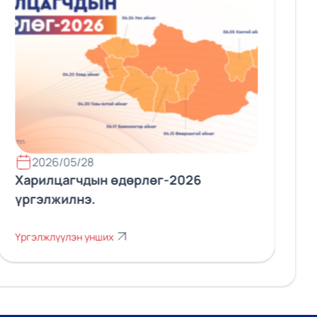
2026/05/28
Харилцагчдын өдөрлөг-2026
үргэлжилнэ.
Үргэлжлүүлэн унших
Ү