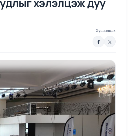
уудлыг хэлэлцэж дуу
Хуваалцах