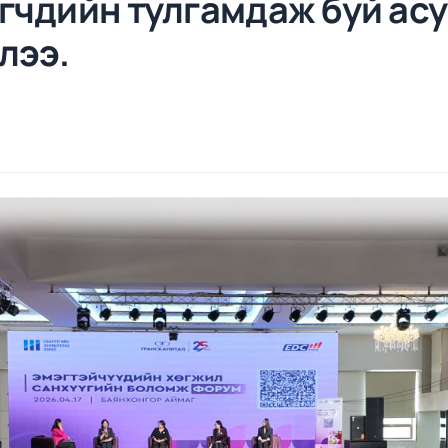
гчдийн тулгамдаж буй ас
лээ.