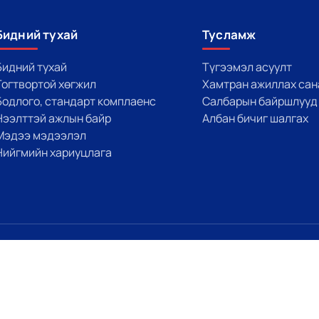
Бидний тухай
Тусламж
Бидний тухай
Түгээмэл асуулт
Тогтвортой хөгжил
Хамтран ажиллах сан
Бодлого, стандарт комплаенс
Салбарын байршлууд
Нээлттэй ажлын байр
Албан бичиг шалгах
Мэдээ мэдээлэл
Нийгмийн хариуцлага
х болно.