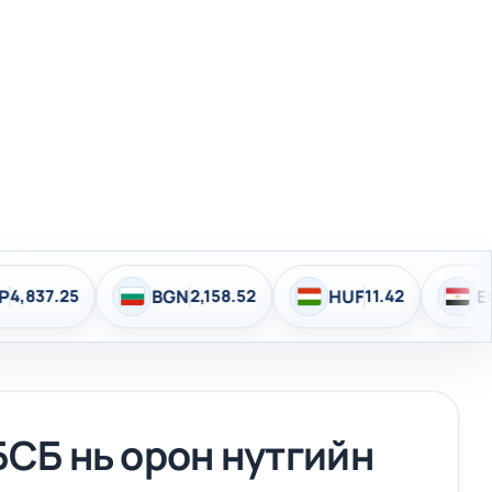
BGN
2,158.52
HUF
11.42
EGP
72.21
СБ нь орон нутгийн