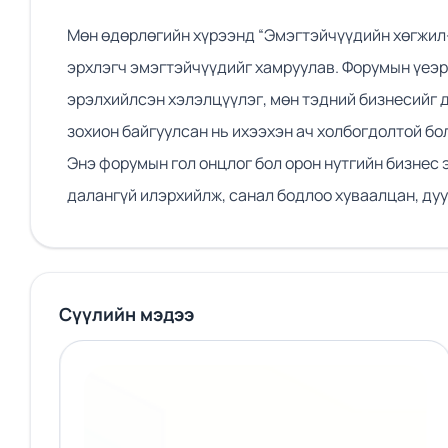
Мөн өдөрлөгийн хүрээнд “Эмэгтэйчүүдийн хөгжил-
эрхлэгч эмэгтэйчүүдийг хамруулав. Форумын үеэр
эрэлхийлсэн хэлэлцүүлэг, мөн тэдний бизнесийг д
зохион байгуулсан нь ихээхэн ач холбогдолтой бо
Энэ форумын гол онцлог бол орон нутгийн бизнес
далангүй илэрхийлж, санал бодлоо хуваалцан, дуу
Сүүлийн мэдээ