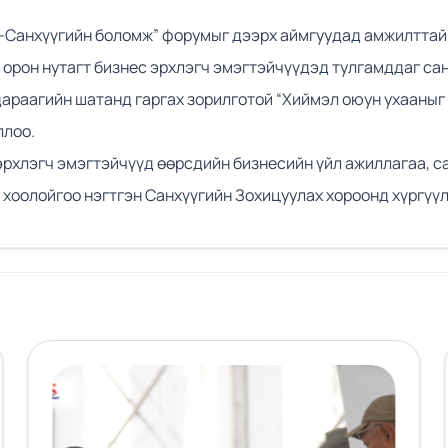
Санхүүгийн боломж” форумыг дээрх аймгуудад амжилттай з
 орон нутагт бизнес эрхлэгч эмэгтэйчүүдэд тулгамддаг с
араагийн шатанд гаргах зорилготой “Хиймэл оюун ухааныг 
ллоо.
 эрхлэгч эмэгтэйчүүд өөрсдийн бизнесийн үйл ажиллагаа, 
 хоолойгоо нэгтгэн Санхүүгийн Зохицуулах хороонд хүргүүл