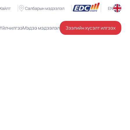
Хайлт
Салбарын мэдээлэл
EN
Үйлчилгээ
Мэдээ мэдээлэл
Зээлийн хүсэлт илгээх