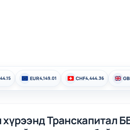
Эхлэл
Мэдээ мэдээлэл
Арга хэмжээ
EUR
4,149.01
CHF
4,444.36
GBP
4,837.25
хүрээнд Транскапитал ББ