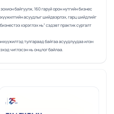
охион байгуулж, 160 гаруй орон нутгийн бизнес
анхүүжилтийн асуудлыг шийдвэрлэх, гарц шийдлийг
бизнестээ хэрэглэх нь” сэдэвт практик сургалт
санхүүжилтэд тулгараад байгаа асуудлуудаа илэн
эхэд чиглэсэн нь онцлог байлаа.