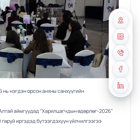
 нь нэгдэн орсон анхны санхүүгийн
-Алтай аймгуудад “Харилцагчдын өдөрлөг-2026”
0 гаруй иргэдэд бүтээгдэхүүн үйлчилгээгээ