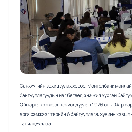
Санхүүгийн зохицуулах хороо, Монголбанк манлай
байгууллагуудын нэг бөгөөд энэ жил үүсгэн байгу
Ойн арга хэмжээг тохиолдуулан 2026 оны 04-р са
арга хэмжээг төрийн 6 байгууллага, хувийн хэвшл
танилцууллаа.