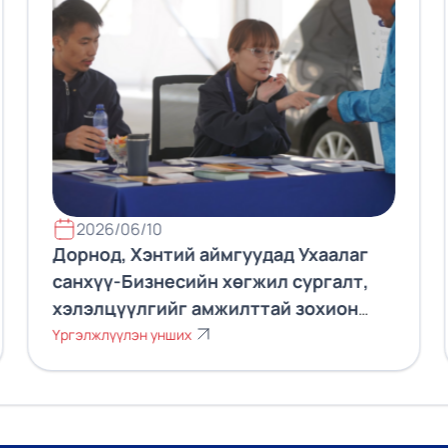
2026/06/10
Дорнод, Хэнтий аймгуудад Ухаалаг
санхүү-Бизнесийн хөгжил сургалт,
хэлэлцүүлгийг амжилттай зохион
байгууллаа.
Үргэлжлүүлэн унших