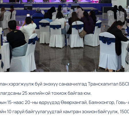
лан хэрэгжүүлж буй энэхүү санаачилгад Транскапитал ББСБ
улагдсаны 25 жилийн ой тохиож байгаа юм.
рын 15-наас 20-ны өдрүүдэд Өвөрхангай, Баянхонгор, Говь
ийн 10 гаруй байгуулагуудтай хамтран зохион байгуулж, 150