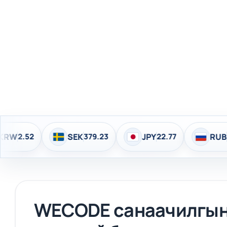
SEK
379.23
JPY
22.77
RUB
44.15
WECODE санаачилгын 