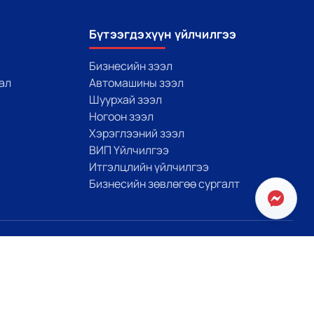
Бүтээгдэхүүн үйлчилгээ
Бизнесийн зээл
ал
Автомашины зээл
Шуурхай зээл
Ногоон зээл
Хэрэглээний зээл
ВИП Үйлчилгээ
Итгэлцлийн үйлчилгээ
Бизнесийн зөвлөгөө сургалт
Биднийг дагаарай