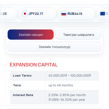
JPY
RUB
EUR
22.77
44.15
4,1
Зээлийн нөхцөл
Тавигдах шаардлага
Зээлийн тооцоолуур
EXPANSION CAPITAL
40,000,001₮ – 100,000,000₮
Loan Terms
up to 48 months
Term
2.59%–2.85% per month
Interest Rate
31.08%–34.02% per year