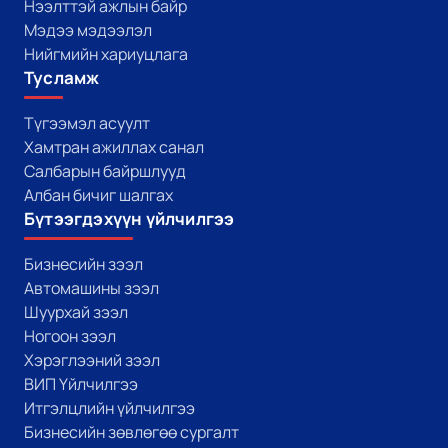
Нээлттэй ажлын байр
Мэдээ мэдээлэл
Нийгмийн хариуцлага
Тусламж
Түгээмэл асуулт
Хамтран ажиллах санал
Салбарын байршлууд
Албан бичиг шалгах
Бүтээгдэхүүн үйлчилгээ
Бизнесийн зээл
Автомашины зээл
Шуурхай зээл
Ногоон зээл
Хэрэглээний зээл
ВИП Үйлчилгээ
Итгэлцлийн үйлчилгээ
Бизнесийн зөвлөгөө сургалт