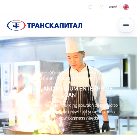
Эхлэл
Featured loan products
SMALL AND MEDIUM ENTERPRISE LOAN
SMALL AND MEDIUM ENTERPRISE
LOAN
A long-term, flexible financing solution designed to
support the sustainable growth of your business,
tailored to your business needs.