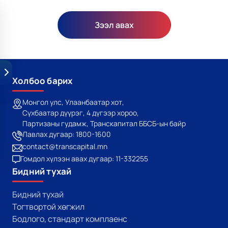
Зээл авах
Холбоо барих
Монгол улс, Улаанбаатар хот,
Сүхбаатар дүүрэг, 4 дүгээр хороо,
Партизаны гудамж, Транскапитал ББСБ-ын байр
Лавлах дугаар: 1800-1600
contact@transcapital.mn
Гомдол хүлээн авах дугаар: 11-332255
Бидний тухай
Бидний тухай
Тогтвортой хөгжил
Бодлого, стандарт комплаенс