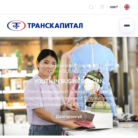
Эхлэл
Featured loan products
YOUTH IN BUSINESS LOAN
YOUTH IN BUSINESS LOAN
This financial support is designed for young
entrepreneurs under the age of 35 to sustainably
grow their businesses. Since 2023, in collaboration
with the EBRD, we have successfully implemented
Дэлгэрэнгүй
program supporting young entrepreneurs in
Central Asia, making both financial and non-
financial services more accessible.