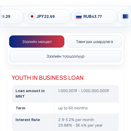
JPY
RUB
EUR
22.69
43.77
4
Зээлийн нөхцөл
Тавигдах шаардлага
Зээлийн тооцоолуур
YOUTH IN BUSINESS LOAN
1,000,001₮ – 1,000,000,000₮
Loan amount in
MNT
up to 60 months
Term
2.9-3.2% per month
Interest Rate
29.88% - 38.4% per year