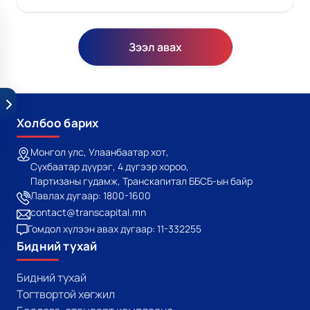
Зээл авах
Холбоо барих
Монгол улс, Улаанбаатар хот,
Сүхбаатар дүүрэг, 4 дүгээр хороо,
Партизаны гудамж, Транскапитал ББСБ-ын байр
Лавлах дугаар: 1800-1600
contact@transcapital.mn
Гомдол хүлээн авах дугаар: 11-332255
Бидний тухай
Бидний тухай
Тогтвортой хөгжил