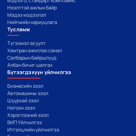
Бодлого, стандарт комплаенс
Нээлттэй ажлын байр
Мэдээ мэдээлэл
Нийгмийн хариуцлага
Тусламж
Түгээмэл асуулт
Хамтран ажиллах санал
Салбарын байршлууд
Албан бичиг шалгах
Бүтээгдэхүүн үйлчилгээ
Бизнесийн зээл
Автомашины зээл
Шуурхай зээл
Ногоон зээл
Хэрэглээний зээл
ВИП Үйлчилгээ
Итгэлцлийн үйлчилгээ