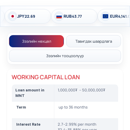
JPY
RUB
EUR
22.69
43.77
4,141.04
Зээлийн нөхцөл
Тавигдах шаардлага
Зээлийн тооцоолуур
WORKING CAPITAL LOAN
1,000,000₮ – 50,000,000₮
Loan amount in
MNT
up to 36 months
Term
2.7–2.99% per month
Interest Rate
32.4–35.88% per year