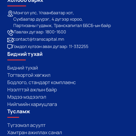
Монгол улс, Улаанбаатар хот,
Сүхбаатар дүүрэг, 4 дүгээр хороо,
Партизаны гудамж, Транскапитал ББСБ-ын байр
Лавлах дугаар: 1800-1600
contact@transcapital.mn
Гомдол хүлээн авах дугаар: 11-332255
Бидний тухай
Бидний тухай
Тогтвортой хөгжил
Бодлого, стандарт комплаенс
Нээлттэй ажлын байр
Мэдээ мэдээлэл
Нийгмийн хариуцлага
Тусламж
Түгээмэл асуулт
Хамтран ажиллах санал