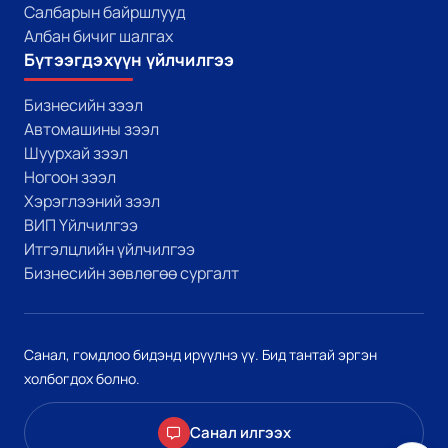
Салбарын байршлууд
Албан бичиг шалгах
Бүтээгдэхүүн үйлчилгээ
Бизнесийн зээл
Автомашины зээл
Шуурхай зээл
Ногоон зээл
Хэрэглээний зээл
ВИП Үйлчилгээ
Итгэлцлийн үйлчилгээ
Бизнесийн зөвлөгөө сургалт
Санал, гомдлоо бидэнд ирүүлнэ үү. Бид тантай эргэн
холбогдох болно.
Санал илгээх