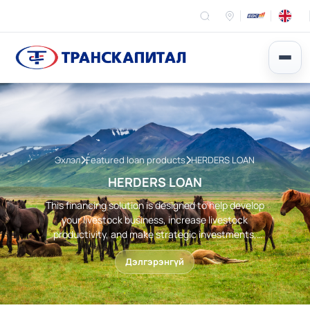
Эхлэл
Featured loan products
HERDERS LOAN
HERDERS LOAN
This financing solution is designed to help develop
your livestock business, increase livestock
productivity, and make strategic investments,
tailored to seasonal cycles and income patterns.
Дэлгэрэнгүй
The loan can be quickly accessed through our 21
local branches and agents.