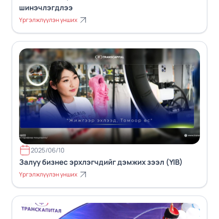
шинэчлэгдлээ
Үргэлжлүүлэн унших
2025/06/10
Залуу бизнес эрхлэгчдийг дэмжих зээл (YIB)
Үргэлжлүүлэн унших