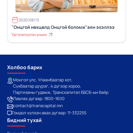
2020/08/13
"Онцгой нөхцөлд Онцгой боломж"аян эхэллээ
Үргэлжлүүлэн унших
Холбоо барих
Монгол улс, Улаанбаатар хот,
Сүхбаатар дүүрэг, 4 дүгээр хороо,
Партизаны гудамж, Транскапитал ББСБ-ын байр
Лавлах дугаар: 1800-1600
contact@transcapital.mn
Гомдол хүлээн авах дугаар: 11-332255
Бидний тухай