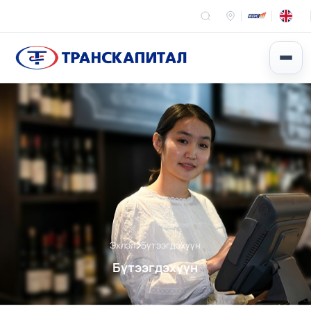
Эхлэл
Бүтээгдэхүүн
Бүтээгдэхүүн