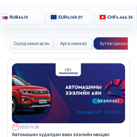
EUR
CHF
4.15
4,149.01
4,444.36
Сүүлд нэмэгдсэн
Арга хэмжээ
Бүтээгдэхүүн
2025/11/28
Автомашин худалдан авах зээлийн нөхцөл