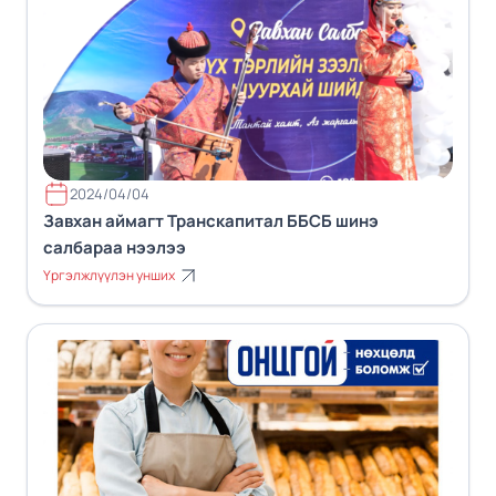
2024/04/04
Завхан аймагт Транскапитал ББСБ шинэ
салбараа нээлээ
Үргэлжлүүлэн унших