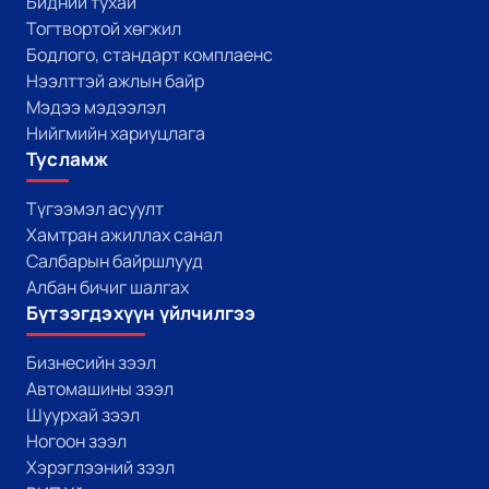
Бидний тухай
Тогтвортой хөгжил
Бодлого, стандарт комплаенс
Нээлттэй ажлын байр
Мэдээ мэдээлэл
Нийгмийн хариуцлага
Тусламж
Түгээмэл асуулт
Хамтран ажиллах санал
Салбарын байршлууд
Албан бичиг шалгах
Бүтээгдэхүүн үйлчилгээ
Бизнесийн зээл
Автомашины зээл
Шуурхай зээл
Ногоон зээл
Хэрэглээний зээл