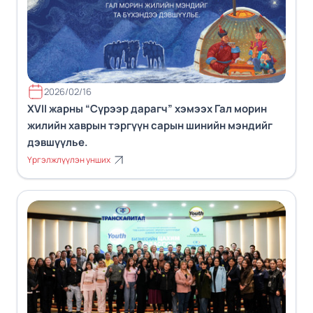
2026/02/16
XVII жарны “Сүрээр дарагч” хэмээх Гал морин
жилийн хаврын тэргүүн сарын шинийн мэндийг
дэвшүүлье.
Үргэлжлүүлэн унших