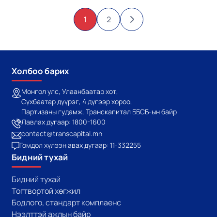
1
2
Холбоо барих
Монгол улс, Улаанбаатар хот,
Сүхбаатар дүүрэг, 4 дүгээр хороо,
Партизаны гудамж, Транскапитал ББСБ-ын байр
Лавлах дугаар: 1800-1600
contact@transcapital.mn
Гомдол хүлээн авах дугаар: 11-332255
Бидний тухай
Бидний тухай
Тогтвортой хөгжил
Бодлого, стандарт комплаенс
Нээлттэй ажлын байр