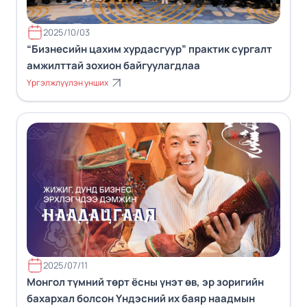
2025/10/03
“Бизнесийн цахим хурдасгуур” практик сургалт
амжилттай зохион байгуулагдлаа
Үргэлжлүүлэн унших
2025/07/11
Монгол түмний төрт ёсны үнэт өв, эр зоригийн
бахархал болсон Үндэсний их баяр наадмын