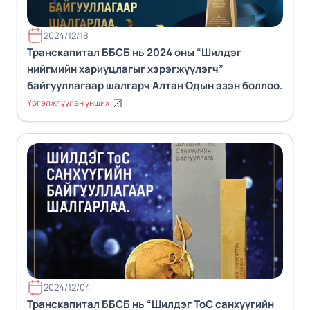
2024/12/18
Транскапитал ББСБ нь 2024 оны “Шилдэг
нийгмийн хариуцлагыг хэрэгжүүлэгч”
байгууллагаар шалгарч Алтан Одын эзэн боллоо.
Үргэлжлүүлэн унших
2024/12/04
Транскапитал ББСБ нь “Шилдэг ТоС санхүүгийн