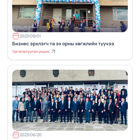
2023/09/01
Бизнес эрхлэгч та эх орны хөгжлийн түүчээ
Үргэлжлүүлэн унших
2023/06/20