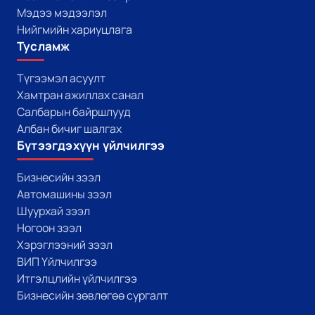
Мэдээ мэдээлэл
Нийгмийн хариуцлага
Тусламж
Түгээмэл асуулт
Хамтран ажиллах санал
Салбарын байршлууд
Албан бичиг шалгах
Бүтээгдэхүүн үйлчилгээ
Бизнесийн зээл
Автомашины зээл
Шуурхай зээл
Ногоон зээл
Хэрэглээний зээл
ВИП Үйлчилгээ
Итгэлцлийн үйлчилгээ
Бизнесийн зөвлөгөө сургалт