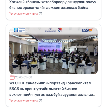
Хөгжлийн банкны хөтөлбөрөөр дамжуулан залуу
бизнес эрхлэгчдийг дэмжин ажиллаж байна.
Үргэлжлүүлэн унших
2026/05/08
WECODE санаачилгын хүрээнд Транскапитал
ББСБ нь орон нутгийн эмэгтэй бизнес
эрхлэгчдийн тулгамдаж буй асуудлыг хэлэлцэж
дуу хоолойг СЗХ-нд хүргэлээ.
Үргэлжлүүлэн унших