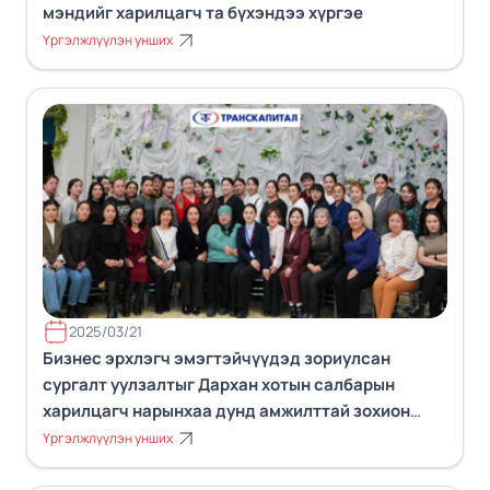
мэндийг харилцагч та бүхэндээ хүргэе
Үргэлжлүүлэн унших
2025/03/21
Бизнес эрхлэгч эмэгтэйчүүдэд зориулсан
сургалт уулзалтыг Дархан хотын салбарын
харилцагч нарынхаа дунд амжилттай зохион
байгууллаа.
Үргэлжлүүлэн унших