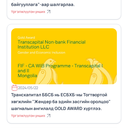
байгууллага"-аар шалгарлаа.
Үргэлжлүүлэн унших
2024/05/22
Транскапитал ББСБ нь ЕСБХБ-ны Тогтвортой
хөгжлийн "Жендер ба эдийн засгийн оролцоо"
шагналын ангилалд GOLD AWARD хүртлээ.
Үргэлжлүүлэн унших