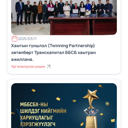
2025/03/11
Хамтын түншлэл (Twinning Partnership)
хөтөлбөрт Транскапитал ББСБ хамтран
ажиллана.
Үргэлжлүүлэн унших