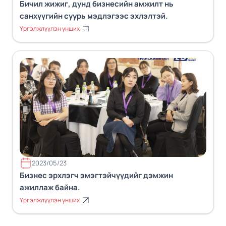
Бичил жижиг, дунд бизнесийн амжилт нь
санхүүгийн суурь мэдлэгээс эхлэлтэй.
Үргэлжлүүлэн унших
2023/05/23
Бизнес эрхлэгч эмэгтэйчүүдийг дэмжин
ажиллаж байна.
Үргэлжлүүлэн унших