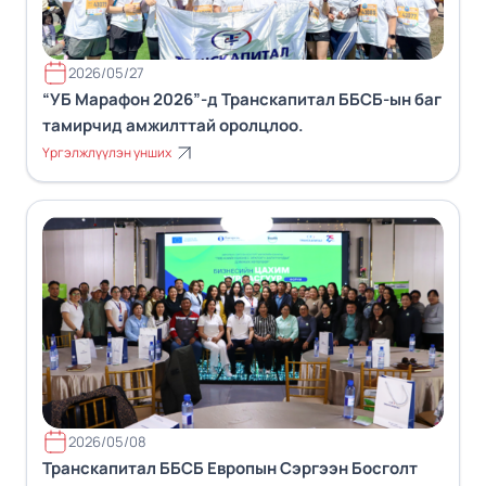
2026/05/27
“УБ Марафон 2026”-д Транскапитал ББСБ-ын баг
тамирчид амжилттай оролцлоо.
Үргэлжлүүлэн унших
2026/05/08
Транскапитал ББСБ Европын Сэргээн Босголт