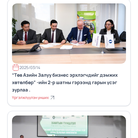
2025/03/14
“Төв Азийн Залуу бизнес эрхлэгчдийг дэмжих
хөтөлбөр” -ийн 2-р шатны гэрээнд гарын үсэг
зурлаа .
Үргэлжлүүлэн унших