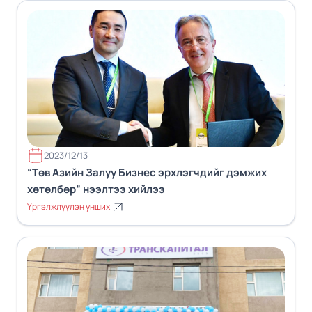
2023/12/13
“Төв Азийн Залуу Бизнес эрхлэгчдийг дэмжих
хөтөлбөр” нээлтээ хийлээ
Үргэлжлүүлэн унших