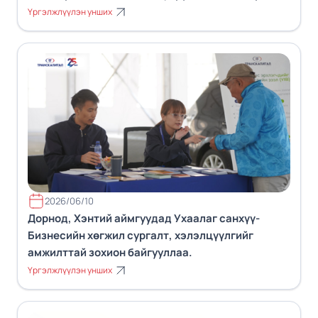
Үргэлжлүүлэн унших
2026/06/10
Дорнод, Хэнтий аймгуудад Ухаалаг санхүү-
Бизнесийн хөгжил сургалт, хэлэлцүүлгийг
амжилттай зохион байгууллаа.
Үргэлжлүүлэн унших