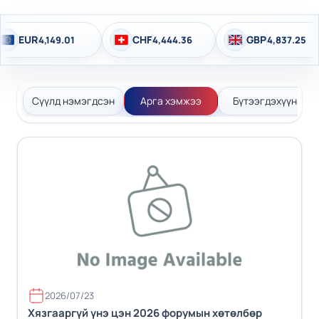
F
GBP
BGN
4,444.36
4,837.25
2,158.52
Сүүлд нэмэгдсэн
Арга хэмжээ
Бүтээгдэхүүн
2026/07/23
Хязгааргүй үнэ цэн 2026 форумын хөтөлбөр