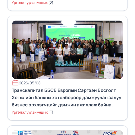
Үргэлжлүүлэн унших
2026/05/08
Транскапитал ББСБ Европын Сэргээн Босголт
Хөгжлийн банкны хөтөлбөрөөр дамжуулан залуу
бизнес эрхлэгчдийг дэмжин ажиллаж байна.
Үргэлжлүүлэн унших