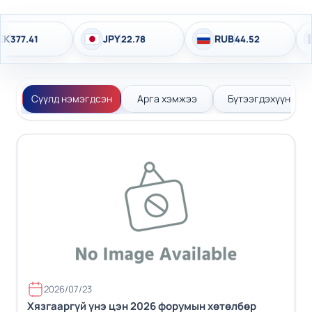
RUB
EUR
C
.78
44.52
4,146.36
Сүүлд нэмэгдсэн
Арга хэмжээ
Бүтээгдэхүүн
2026/07/23
Хязгааргүй үнэ цэн 2026 форумын хөтөлбөр