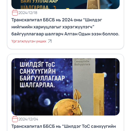
2024/12/18
Транскапитал ББСБ нь 2024 оны “Шилдэг
нийгмийн хариуцлагыг хэрэгжүүлэгч”
байгууллагаар шалгарч Алтан Одын эзэн боллоо.
Үргэлжлүүлэн унших
2024/12/04
Транскапитал ББСБ нь “Шилдэг ТоС санхүүгийн