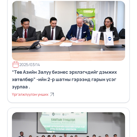
2025/03/14
“Төв Азийн Залуу бизнес эрхлэгчдийг дэмжих
хөтөлбөр” -ийн 2-р шатны гэрээнд гарын үсэг
зурлаа .
Үргэлжлүүлэн унших