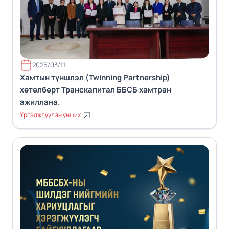
2025/03/11
Хамтын түншлэл (Twinning Partnership)
хөтөлбөрт Транскапитал ББСБ хамтран
ажиллана.
Үргэлжлүүлэн унших