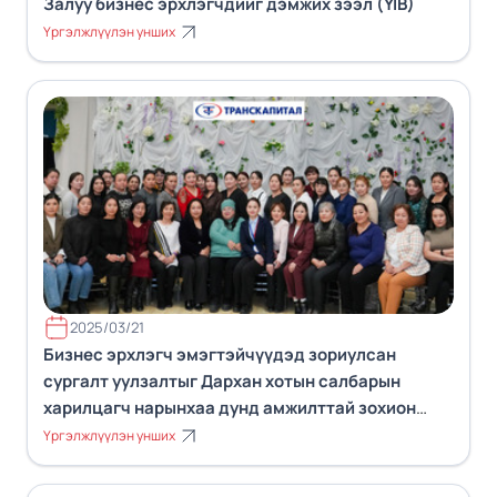
Залуу бизнес эрхлэгчдийг дэмжих зээл (YIB)
Үргэлжлүүлэн унших
2025/03/21
Бизнес эрхлэгч эмэгтэйчүүдэд зориулсан
сургалт уулзалтыг Дархан хотын салбарын
харилцагч нарынхаа дунд амжилттай зохион
байгууллаа.
Үргэлжлүүлэн унших