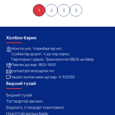
1
2
3
Холбоо барих
Монгол улс, Улаанбаатар хот,
Сүхбаатар дүүрэг, 4 дүгээр хороо,
Партизаны гудамж, Транскапитал ББСБ-ын байр
Лавлах дугаар: 1800-1600
contact@transcapital.mn
Гомдол хүлээн авах дугаар: 11-332255
Бидний тухай
Бидний тухай
Тогтвортой хөгжил
Бодлого, стандарт комплаенс
Нээлттэй ажлын байр