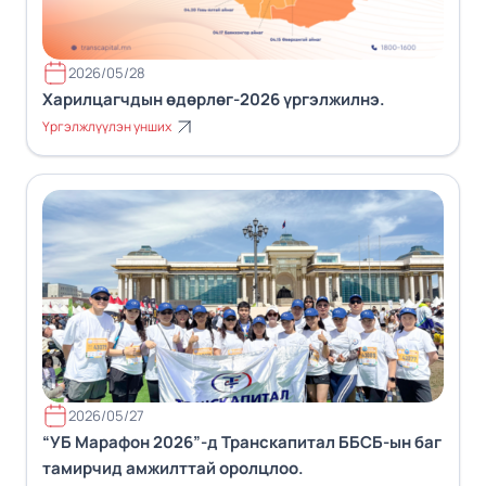
2026/05/28
Харилцагчдын өдөрлөг-2026 үргэлжилнэ.
Үргэлжлүүлэн унших
2026/05/27
“УБ Марафон 2026”-д Транскапитал ББСБ-ын баг
тамирчид амжилттай оролцлоо.