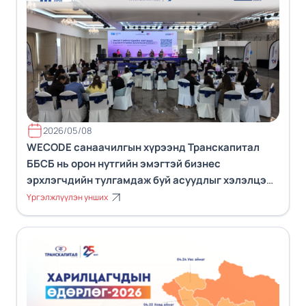
2026/05/08
WECODE санаачилгын хүрээнд Транскапитал
ББСБ нь орон нутгийн эмэгтэй бизнес
эрхлэгчдийн тулгамдаж буй асуудлыг хэлэлцэж
дуу хоолойг СЗХ-нд хүргэлээ.
Үргэлжлүүлэн унших