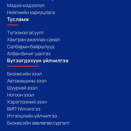
Мэдээ мэдээлэл
Нийгмийн хариуцлага
Тусламж
Түгээмэл асуулт
Хамтран ажиллах санал
Салбарын байршлууд
Албан бичиг шалгах
Бүтээгдэхүүн үйлчилгээ
Бизнесийн зээл
Автомашины зээл
Шуурхай зээл
Ногоон зээл
Хэрэглээний зээл
ВИП Үйлчилгээ
Итгэлцлийн үйлчилгээ
Бизнесийн зөвлөгөө сургалт