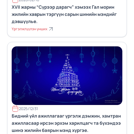
XVII жарны “Сүрээр дарагч” хэмээх Гал морин
жилийн хаврын тэргүүн сарын шинийн мэндийг
дэвшүүлье.
Үргэлжлүүлэн унших
2025/12/31
Бидний үйл ажиллагааг үргэлж дэмжин, хамтран
ажилласаар ирсэн эрхэм харилцагч та бүхэндээ
шинэ жилийн баярын мэнд хүргэе.