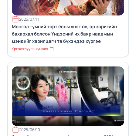
2025/07/11
Монгол түмний төрт ёсны үнэт өв, эр зоригийн
бахархал болсон Үндэсний их баяр наадмын
мэндийг харилцагч та бүхэндээ хүргэе
Үргэлжлүүлэн унших
2025/06/10