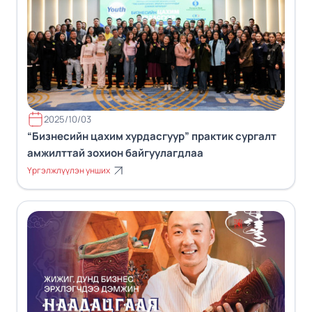
2025/10/03
“Бизнесийн цахим хурдасгуур” практик сургалт
амжилттай зохион байгуулагдлаа
Үргэлжлүүлэн унших