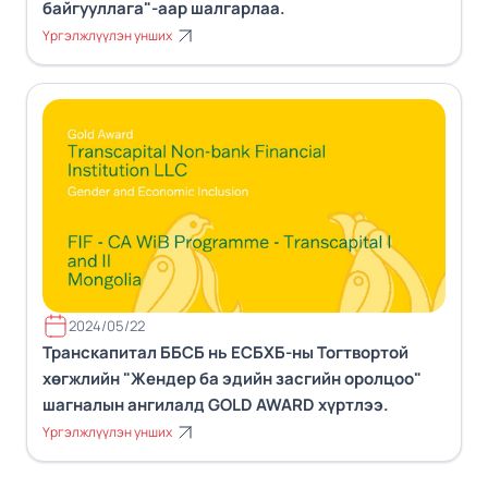
байгууллага"-аар шалгарлаа.
Үргэлжлүүлэн унших
2024/05/22
Транскапитал ББСБ нь ЕСБХБ-ны Тогтвортой
хөгжлийн "Жендер ба эдийн засгийн оролцоо"
шагналын ангилалд GOLD AWARD хүртлээ.
Үргэлжлүүлэн унших