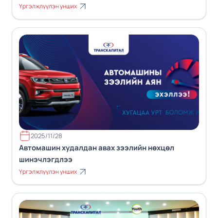
Үргэлжлүүлэн унших
2025/11/28
Автомашин худалдан авах зээлийн нөхцөл
шинэчлэгдлээ
Үргэлжлүүлэн унших